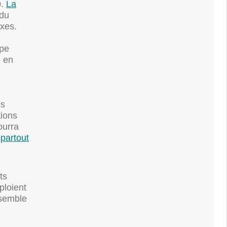
0.
La
 du
xes.
upe
e en
es
tions
ourra
 partout
ts
ploient
nsemble