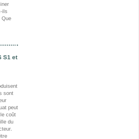
iner
-ils
? Que
 S1 et
duisent
s sont
eur
uat peut
le coût
ille du
cteur.
être