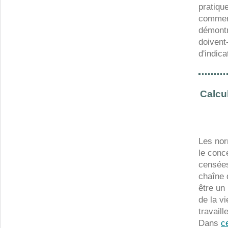
pratiqu
comment
démontr
doivent
d'indic
Calcu
Les nor
le conce
censées
chaîne 
être un
de la vi
travaill
Dans
c