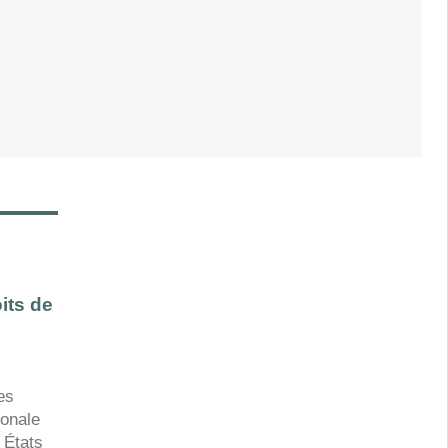
its de
es
ionale
 États