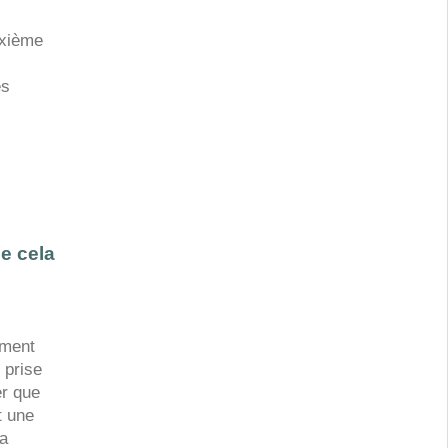
ixième
es
ue cela
ement
 prise
er que
t une
la