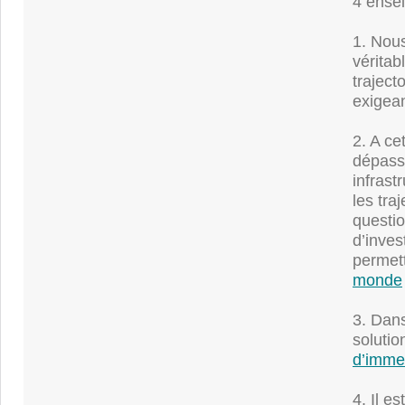
4 ense
1. Nou
véritab
traject
exigean
2. A ce
dépass
infrast
les tra
questio
d’inves
permett
monde
3. Dans
solutio
d’imme
4. Il e