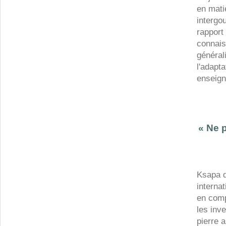
en mati
intergo
rapport
connais
général
l'adapt
enseign
« Ne p
Ksapa d
interna
en comp
les inv
pierre a