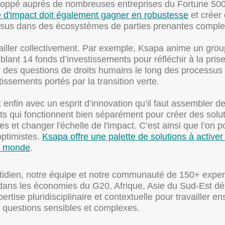
loppé auprès de nombreuses entreprises du Fortune 50
 d'impact doit également gagner en robustesse
et créer
sus dans des écosystèmes de parties prenantes comple
ailler collectivement. Par exemple, Ksapa anime un gro
lant 14 fonds d’investissements pour réfléchir à la pris
 des questions de droits humains le long des processus
tissements portés par la transition verte.
t enfin avec un esprit d’innovation qu’il faut assembler d
s qui fonctionnent bien séparément pour créer des solu
es et changer l'échelle de l'impact. C’est ainsi que l’on p
optimistes.
Ksapa offre une palette de solutions à activer
e monde
.
tidien, notre équipe et notre communauté de 150+ exper
dans les économies du G20, Afrique, Asie du Sud-Est dé
ertise pluridisciplinaire et contextuelle pour travailler e
 questions sensibles et complexes.