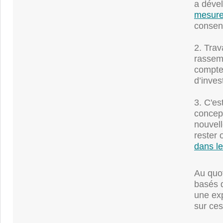
a déve
mesure
consen
2. Trav
rassemb
compte
d’inves
3. C'es
concept
nouvell
rester 
dans l
Au quo
basés 
une exp
sur ces