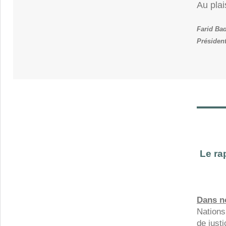
Au plai
Farid Ba
Présiden
Le ra
Dans no
Nations
de justi