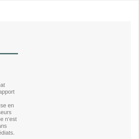
at
apport
ise en
seurs
ue n’est
ans
diats.