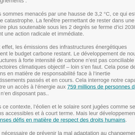
ignements :
s sommes menacés par une hausse de 3,2 °C, ce qui es
le catastrophe. La fenêtre permettant de rester dans une
oire plus soutenable sous les 2 degrés se ferme d’ici 203
t une action radicale et immédiate.
t effet, les émissions des infrastructures énergétiques
ent le budget carbone restant. Le développement de nou
ructures à forte intensité de carbone n’est pas conciliabl
jectoires climatiques objectif – loin s’en faut. Cela pose d
ns en matière de responsabilité face à l’inertie
tissements passés et en cours. Cela interroge notre capa
re un accès à l’énergie aux
759 millions de personnes d
n’en disposant pas..
 ce contexte, l’éolien et le solaire sont jugées comme s
ns accessibles et à court terme. Mais leur développeme
nses défis en matière de respect des droits humains
.
st nécessaire de prévenir la mal adaptation au changeme