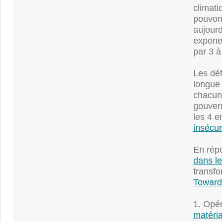
climati
pouvons
aujour
exponen
par 3 à
Les dé
longue 
chacun
gouvern
les 4 e
insécur
En rép
dans l
transfo
Toward
1. Opé
matéria