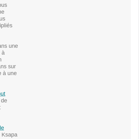
ous
ne
lus
ipliés
ans une
 à
n
ans sur
e à une
out
 de
t
le
e Ksapa