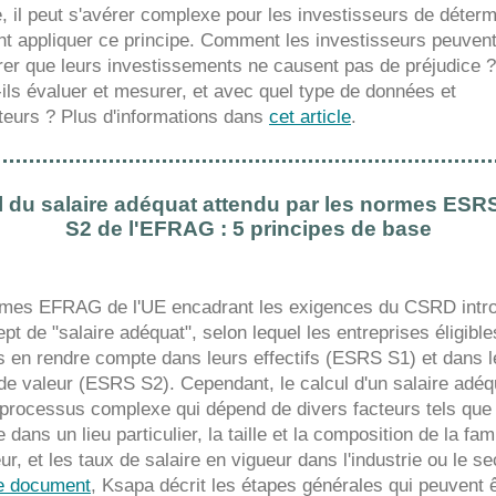
e, il peut s'avérer complexe pour les investisseurs de déterm
 appliquer ce principe. Comment les investisseurs peuvent
er que leurs investissements ne causent pas de préjudice 
-ils évaluer et mesurer, et avec quel type de données et
ateurs ? Plus d'informations dans
cet article
.
l du salaire adéquat attendu par les normes ESRS
S2 de l'EFRAG : 5 principes de base
mes EFRAG de l'UE encadrant les exigences du CSRD intro
pt de "salaire adéquat", selon lequel les entreprises éligible
 en rendre compte dans leurs effectifs (ESRS S1) et dans l
de valeur (ESRS S2). Cependant, le calcul d'un salaire adéq
 processus complexe qui dépend de divers facteurs tels que 
e dans un lieu particulier, la taille et la composition de la fam
eur, et les taux de salaire en vigueur dans l'industrie ou le se
e document
, Ksapa décrit les étapes générales qui peuvent 