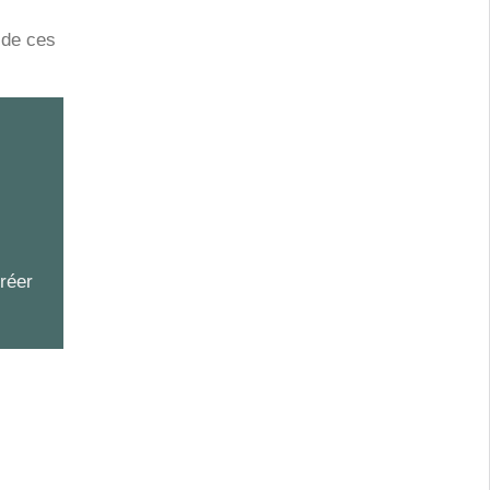
i de ces
réer