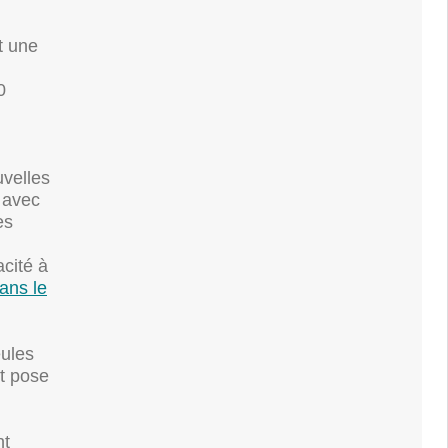
t une
0
velles
e avec
es
cité à
ans le
eules
nt pose
nt