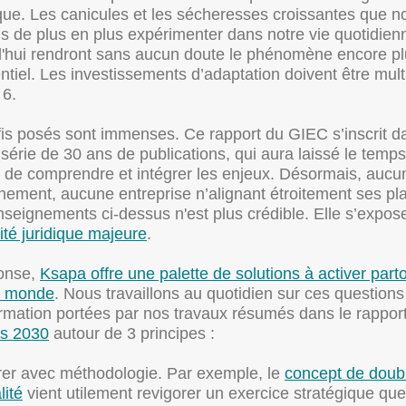
que. Les canicules et les sécheresses croissantes que n
 de plus en plus expérimenter dans notre vie quotidien
d'hui rendront sans aucun doute le phénomène encore p
tiel. Les investissements d’adaptation doivent être mult
 6.
fis posés sont immenses. Ce rapport du GIEC s’inscrit d
série de 30 ans de publications, qui aura laissé le temps
 de comprendre et intégrer les enjeux. Désormais, aucu
ement, aucune entreprise n’alignant étroitement ses pl
nseignements ci-dessus n'est plus crédible. Elle s’expos
ité juridique majeure
.
onse,
Ksapa offre une palette de solutions à activer part
e monde
. Nous travaillons au quotidien sur ces questions
rmation portées par nos travaux résumés dans le rappor
s 2030
autour de 3 principes :
rer avec méthodologie. Par exemple, le
concept de doub
lité
vient utilement revigorer un exercice stratégique qu