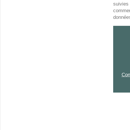
suivies
comment 
données
Con