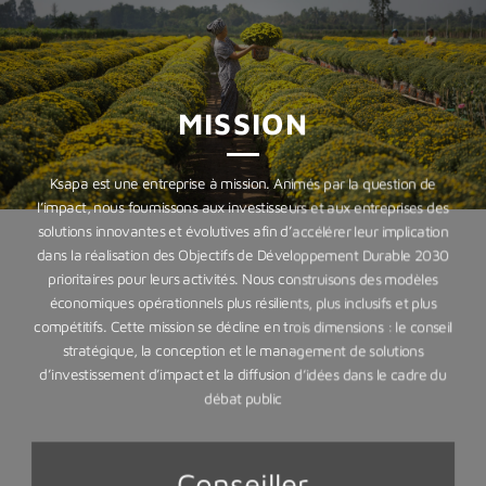
MISSION
Ksapa est une entreprise à mission. Animés par la question de
l’impact, nous fournissons aux investisseurs et aux entreprises des
solutions innovantes et évolutives afin d’accélérer leur implication
dans la réalisation des Objectifs de Développement Durable 2030
prioritaires pour leurs activités. Nous construisons des modèles
économiques opérationnels plus résilients, plus inclusifs et plus
compétitifs. Cette mission se décline en trois dimensions : le conseil
stratégique, la conception et le management de solutions
d’investissement d’impact et la diffusion d’idées dans le cadre du
débat public
Conseiller