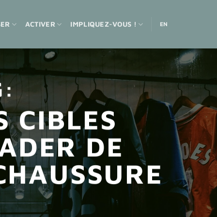
SER
ACTIVER
IMPLIQUEZ-VOUS !
EN
G:
S CIBLES
EADER DE
 CHAUSSURE