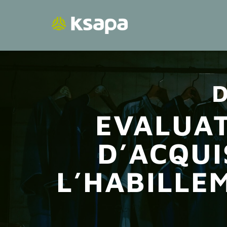
Passer
au
contenu
D
EVALUAT
D’ACQUI
L’HABILLE