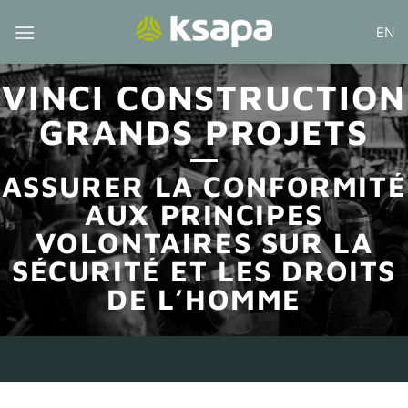
Passer
EN
au
contenu
VINCI CONSTRUCTION
GRANDS PROJETS
ASSURER LA CONFORMITÉ
AUX PRINCIPES
VOLONTAIRES SUR LA
SÉCURITÉ ET LES DROITS
DE L’HOMME