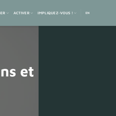
SER
ACTIVER
IMPLIQUEZ-VOUS !
EN
:
ns et