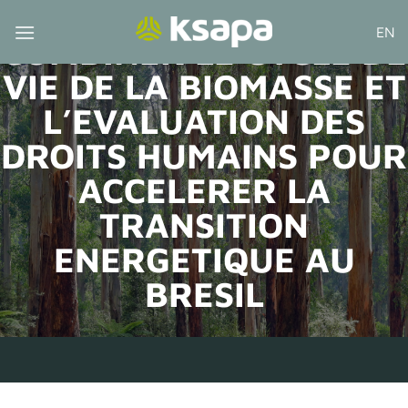
Passer
EN
au
COMBINER LE CYCLE DE
contenu
VIE DE LA BIOMASSE ET
L’EVALUATION DES
DROITS HUMAINS POUR
ACCELERER LA
TRANSITION
ENERGETIQUE AU
BRESIL