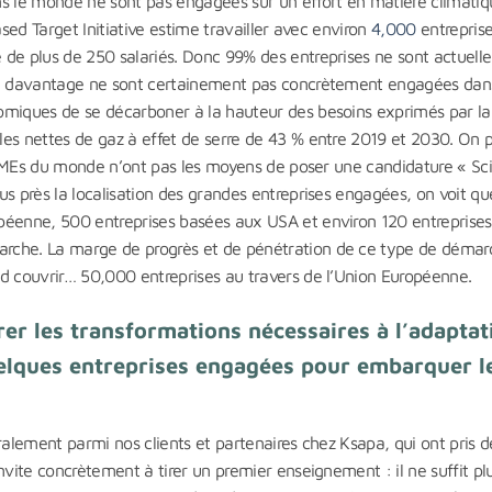
ns le monde ne sont pas engagées sur un effort en matière climatiq
ased Target Initiative estime travailler avec environ
4,000
entreprises
de plus de 250 salariés. Donc 99% des entreprises ne sont actuell
ien davantage ne sont certainement pas concrètement engagées dan
omiques de se décarboner à la hauteur des besoins exprimés par la
les nettes de gaz à effet de serre de 43 % entre 2019 et 2030. On 
es PMEs du monde n’ont pas les moyens de poser une candidature « Sc
us près la localisation des grandes entreprises engagées, on voit qu
péenne, 500 entreprises basées aux USA et environ 120 entreprises
arche. La marge de progrès et de pénétration de ce type de démar
nd couvrir… 50,000 entreprises au travers de l’Union Européenne.
rer les transformations nécessaires à l’adaptat
uelques entreprises engagées pour embarquer l
ralement parmi nos clients et partenaires chez Ksapa, qui ont pris d
nvite concrètement à tirer un premier enseignement : il ne suffit pl