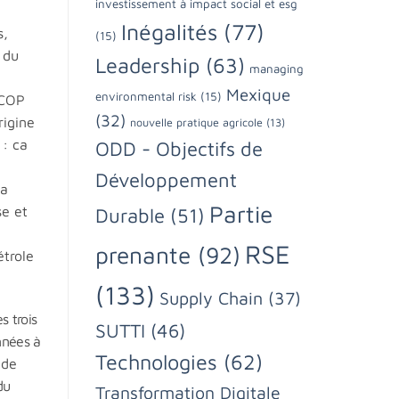
investissement à impact social et esg
Inégalités
(77)
s,
(15)
 du
Leadership
(63)
managing
Mexique
environmental risk
(15)
 COP
(32)
rigine
nouvelle pratique agricole
(13)
 : ca
ODD - Objectifs de
Développement
la
Partie
se et
Durable
(51)
RSE
prenante
(92)
trole
(133)
Supply Chain
(37)
s trois
SUTTI
(46)
nnées à
Technologies
(62)
 de
du
Transformation Digitale