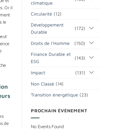
ue et
climatique
. Or il
Circularité
(12)
ement
s le
Développement
(172)
Durable
peut
Droits de l'Homme
(150)
ience
e
Finance Durable et
(143)
ESG
che
Impact
(131)
Non Classé
(14)
ion
Transition énergétique
(23)
eurs
PROCHAIN ÉVÈNEMENT
es
us de
No Events Found