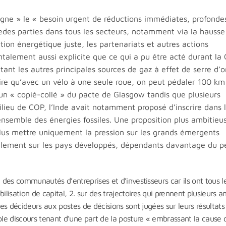
uligne » le « besoin urgent de réductions immédiates, profonde
redes parties dans tous les secteurs, notamment via la hausse
tion énergétique juste, les partenariats et autres actions
ntalement aussi explicite que ce qui a pu être acté durant la
ant les autres principales sources de gaz à effet de serre d’o
ire qu’avec un vélo à une seule roue, on peut pédaler 100 km
à un « copié-collé » du pacte de Glasgow tandis que plusieurs
ilieu de COP, l’Inde avait notamment proposé d’inscrire dans 
’ensemble des énergies fossiles. Une proposition plus ambitieu
us mettre uniquement la pression sur les grands émergents
lement sur les pays développés, dépendants davantage du pé
 des communautés d’entreprises et d’investisseurs car ils ont tous le
isation de capital, 2. sur des trajectoires qui prennent plusieurs a
les décideurs aux postes de décisions sont jugées sur leurs résultats
uble discours tenant d’une part de la posture « embrassant la cause 