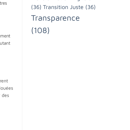
tres
(36)
Transition Juste
(36)
Transparence
(108)
lement
autant
rent
louées
r des