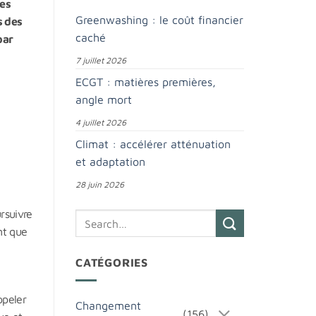
les
Greenwashing : le coût financier
s des
caché
par
7 juillet 2026
ECGT : matières premières,
angle mort
4 juillet 2026
Climat : accélérer atténuation
et adaptation
28 juin 2026
rsuivre
nt que
CATÉGORIES
ppeler
Changement
(156)