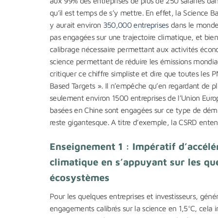
aux 99% des entreprises de plus de 250 salariés da
qu’il est temps de s’y mettre. En effet, la Science B
y aurait environ
350,000 entreprises
dans le monde 
pas engagées sur une trajectoire climatique, et b
calibrage nécessaire permettant aux activités écon
science permettant de réduire les émissions mondia
critiquer ce chiffre simpliste et dire que toutes l
Based Targets ». Il n’empêche qu’en regardant de pl
seulement environ 1500 entreprises de l’Union Euro
basées en Chine sont engagées sur ce type de dém
reste gigantesque. A titre d’exemple, la CSRD ente
Enseignement 1 : Impératif d’accélé
climatique en s’appuyant sur les q
écosystèmes
Pour les quelques entreprises et investisseurs, géné
engagements calibrés sur la science en 1,5°C, cela i