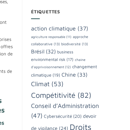
uses,
ÉTIQUETTES
font
action climatique
(37)
approche
agriculture responsable
(11)
rises
collaborative
(13)
biodiversité
(13)
 offres
Brésil
(32)
business
tion de
environmental risk
(17)
chaine
changement
d'apprivoisonnement
(12)
nts de
Chine
(33)
climatique
(19)
Climat
(53)
Compétitivité
(82)
s
Conseil d’Administration
es
(47)
devoir
Cybersécurité
(20)
es
Droits
de vigilance
(24)