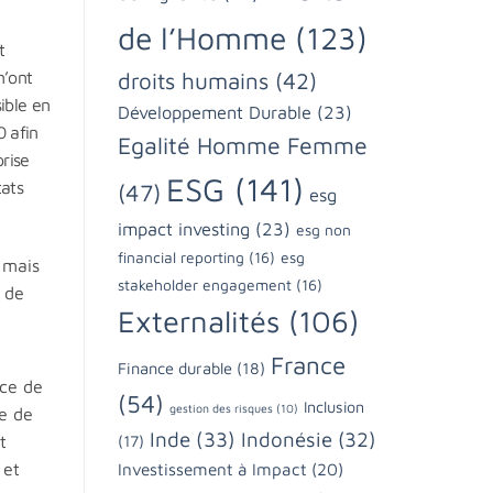
de l’Homme
(123)
t
droits humains
(42)
n’ont
ible en
Développement Durable
(23)
0 afin
Egalité Homme Femme
prise
ESG
(141)
tats
(47)
esg
impact investing
(23)
esg non
financial reporting
(16)
esg
, mais
stakeholder engagement
(16)
 de
Externalités
(106)
France
Finance durable
(18)
nce de
(54)
Inclusion
gestion des risques
(10)
re de
Inde
(33)
Indonésie
(32)
t
(17)
 et
Investissement à Impact
(20)