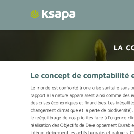
Passer
au
contenu
LA C
Le concept de comptabilité e
Le monde est confronté à une crise sanitaire sans 
rapport à la nature apparaissent ainsi comme des en
des crises économiques et financières. Les inégalité
changement climatique et la perte de biodiversité)
le rééquilibrage de nos priorités face à l’urgence cl
réalisation des Objectifs de Développement Durable de
intègre pleinement les actifs humains et naturels. C’e