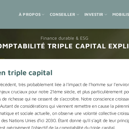
À PROPOS
CONSEILLER
INVESTIR
MOBILI
Finance durable & ESG
OMPTABILITÉ TRIPLE CAPITAL EXPL
n triple capital
précédent, très probablement liée à l’impact de l’homme sur l’envi
jeux cruciaux pour notre 21ème siècle, et plus particulièrement po
s de richesse qui ne cessent de s’accroître. Notre conscience crois
. Autant de considérations qui viennent remettre en cause la péren
imatique et sociale actuelle, on observe une volonté collective croiss
s Nations Unies d’ici 2030. Étant donné qu’il s’agit de leur principa
st précisément l’objectif de la comptabilité du triple capital.