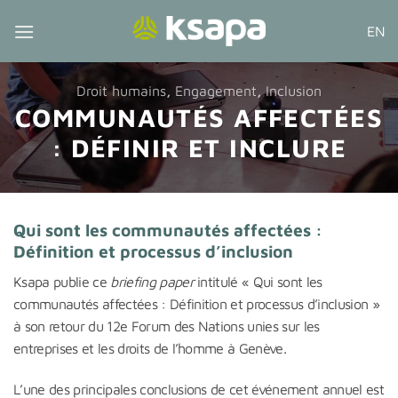
Passer
EN
au
contenu
Droit humains
,
Engagement
,
Inclusion
COMMUNAUTÉS AFFECTÉES
: DÉFINIR ET INCLURE
Qui sont les communautés affectées :
Définition et processus d’inclusion
Ksapa publie ce
briefing paper
intitulé « Qui sont les
communautés affectées : Définition et processus d’inclusion »
à son retour du 12e Forum des Nations unies sur les
entreprises et les droits de l’homme à Genève.
L’une des principales conclusions de cet événement annuel est