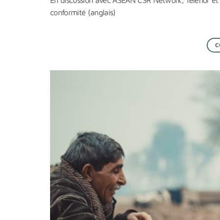
En discussion avec ASEAN CSR Network, Telenor et 
conformité (anglais)
C