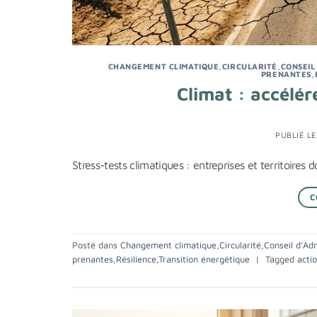
CHANGEMENT CLIMATIQUE
,
CIRCULARITÉ
,
CONSEIL
PRENANTES
,
Climat : accélér
PUBLIÉ L
Stress-tests climatiques : entreprises et territoires 
C
Posté dans
Changement climatique
,
Circularité
,
Conseil d'Ad
prenantes
,
Résilience
,
Transition énergétique
|
Tagged
acti