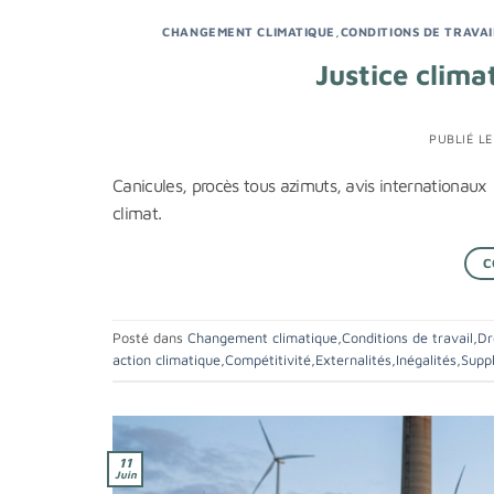
CHANGEMENT CLIMATIQUE
,
CONDITIONS DE TRAVAI
Justice clima
PUBLIÉ L
Canicules, procès tous azimuts, avis internationaux
climat.
C
Posté dans
Changement climatique
,
Conditions de travail
,
Dr
action climatique
,
Compétitivité
,
Externalités
,
Inégalités
,
Supp
11
Juin