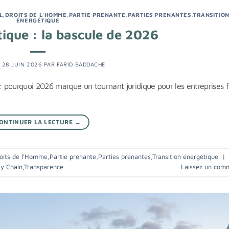
L
,
DROITS DE L'HOMME
,
PARTIE PRENANTE
,
PARTIES PRENANTES
,
TRANSITIO
ÉNERGÉTIQUE
tique : la bascule de 2026
E
28 JUIN 2026
PAR
FARID BADDACHE
 : pourquoi 2026 marque un tournant juridique pour les entreprises 
ONTINUER LA LECTURE
→
oits de l'Homme
,
Partie prenante
,
Parties prenantes
,
Transition énergétique
|
ly Chain
,
Transparence
Laissez un com