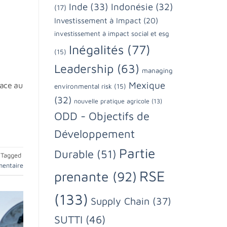
Inde
(33)
Indonésie
(32)
(17)
N
Investissement à Impact
(20)
investissement à impact social et esg
Inégalités
(77)
(15)
Leadership
(63)
managing
Mexique
face au
environmental risk
(15)
(32)
nouvelle pratique agricole
(13)
ODD - Objectifs de
Développement
Partie
Durable
(51)
Tagged
mentaire
RSE
prenante
(92)
(133)
Supply Chain
(37)
SUTTI
(46)