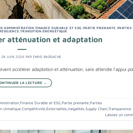
 D'ADMINISTRATION
,
FINANCE DURABLE ET ESG
,
PARTIE PRENANTE
,
PARTIES
RÉSILIENCE
,
TRANSITION ÉNERGÉTIQUE
er atténuation et adaptation
E
28 JUIN 2026
PAR
FARID BADDACHE
doivent accélérer adaptation et atténuation, sans attendre l’appui pol
ONTINUER LA LECTURE
→
ministration
,
Finance Durable et ESG
,
Partie prenante
,
Parties
on climatique
,
Compétitivité
,
Externalités
,
Inégalités
,
Supply Chain
,
Transparence
Laissez un com