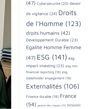
(47)
devoir
Cybersécurité
(20)
Droits
de vigilance
(24)
de l’Homme
(123)
droits humains
(42)
Développement Durable
(23)
Egalité Homme Femme
ESG
(141)
(47)
esg
impact investing
(23)
esg non
financial reporting
(16)
esg
stakeholder engagement
(16)
Externalités
(106)
France
Finance durable
(18)
(54)
Inclusion
gestion des risques
(10)