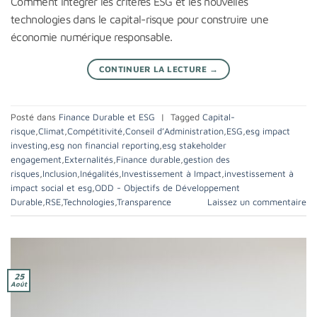
Comment intégrer les critères ESG et les nouvelles
technologies dans le capital-risque pour construire une
économie numérique responsable.
CONTINUER LA LECTURE
→
Posté dans
Finance Durable et ESG
|
Tagged
Capital-
risque
,
Climat
,
Compétitivité
,
Conseil d’Administration
,
ESG
,
esg impact
investing
,
esg non financial reporting
,
esg stakeholder
engagement
,
Externalités
,
Finance durable
,
gestion des
risques
,
Inclusion
,
Inégalités
,
Investissement à Impact
,
investissement à
impact social et esg
,
ODD - Objectifs de Développement
Durable
,
RSE
,
Technologies
,
Transparence
Laissez un commentaire
25
Août