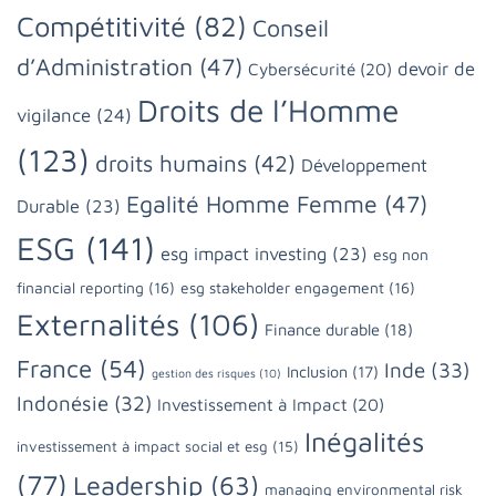
Compétitivité
(82)
Conseil
d’Administration
(47)
devoir de
Cybersécurité
(20)
Droits de l’Homme
vigilance
(24)
(123)
droits humains
(42)
Développement
Egalité Homme Femme
(47)
Durable
(23)
ESG
(141)
esg impact investing
(23)
esg non
financial reporting
(16)
esg stakeholder engagement
(16)
Externalités
(106)
Finance durable
(18)
France
(54)
Inde
(33)
Inclusion
(17)
gestion des risques
(10)
Indonésie
(32)
Investissement à Impact
(20)
Inégalités
investissement à impact social et esg
(15)
(77)
Leadership
(63)
managing environmental risk