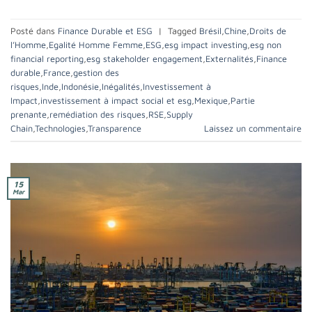
Posté dans
Finance Durable et ESG
|
Tagged
Brésil
,
Chine
,
Droits de
l’Homme
,
Egalité Homme Femme
,
ESG
,
esg impact investing
,
esg non
financial reporting
,
esg stakeholder engagement
,
Externalités
,
Finance
durable
,
France
,
gestion des
risques
,
Inde
,
Indonésie
,
Inégalités
,
Investissement à
Impact
,
investissement à impact social et esg
,
Mexique
,
Partie
prenante
,
remédiation des risques
,
RSE
,
Supply
Chain
,
Technologies
,
Transparence
Laissez un commentaire
15
Mar