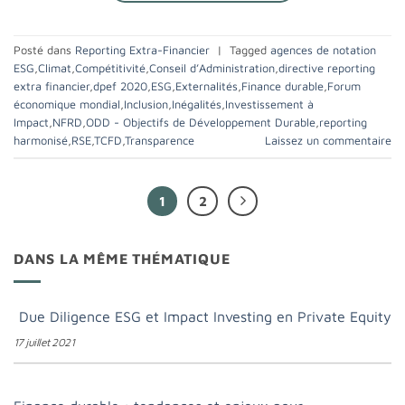
Posté dans
Reporting Extra-Financier
|
Tagged
agences de notation
ESG
,
Climat
,
Compétitivité
,
Conseil d’Administration
,
directive reporting
extra financier
,
dpef 2020
,
ESG
,
Externalités
,
Finance durable
,
Forum
économique mondial
,
Inclusion
,
Inégalités
,
Investissement à
Impact
,
NFRD
,
ODD - Objectifs de Développement Durable
,
reporting
harmonisé
,
RSE
,
TCFD
,
Transparence
Laissez un commentaire
1
2
DANS LA MÊME THÉMATIQUE
Due Diligence ESG et Impact Investing en Private Equity
17 juillet 2021