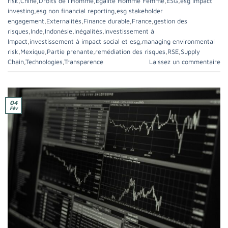
risk
,
Chine
,
Droits de l’Homme
,
Egalité Homme Femme
,
ESG
,
esg impact
investing
,
esg non financial reporting
,
esg stakeholder
engagement
,
Externalités
,
Finance durable
,
France
,
gestion des
risques
,
Inde
,
Indonésie
,
Inégalités
,
Investissement à
Impact
,
investissement à impact social et esg
,
managing environmental
risk
,
Mexique
,
Partie prenante
,
remédiation des risques
,
RSE
,
Supply
Chain
,
Technologies
,
Transparence
Laissez un commentaire
04
Fév