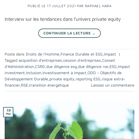
PUBLIÉ LE
17 JUILLET 2021
PAR
RAPHAEL HARA
Interview sur les tendances dans l’univers private equity
CONTINUER LA LECTURE
→
Posté dans
Droits de l'Homme
,
Finance Durable et ESG
,
Impact
|
Tagged
acquisition d'entreprises
,
cession d'entreprises
,
Conseil
d’Administration
,
CSRD
,
due diligence esg
,
due diligence rse
,
ESG
,
Impact
investment
,
Inclusion
,
Investissement à Impact
,
ODD - Objectifs de
Développement Durable
,
private equity
,
reporting ESG
,
risque extra-
financier
,
RSE
,
transition énergétique
Laissez un commentaire
19
Mar