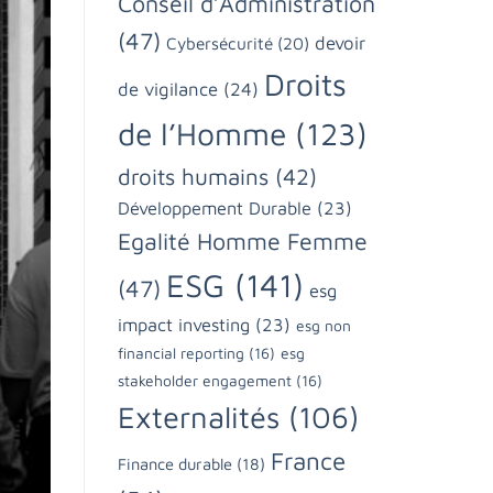
Conseil d’Administration
(47)
devoir
Cybersécurité
(20)
Droits
de vigilance
(24)
de l’Homme
(123)
droits humains
(42)
Développement Durable
(23)
Egalité Homme Femme
ESG
(141)
(47)
esg
impact investing
(23)
esg non
financial reporting
(16)
esg
stakeholder engagement
(16)
Externalités
(106)
France
Finance durable
(18)