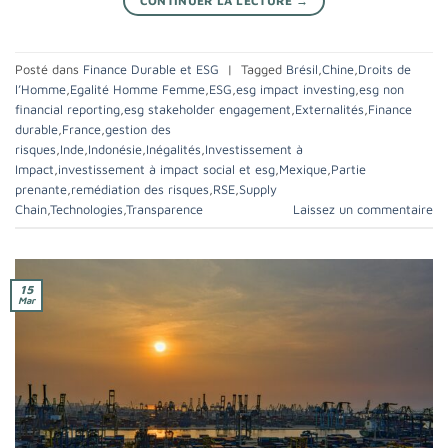
CONTINUER LA LECTURE
→
Posté dans
Finance Durable et ESG
|
Tagged
Brésil
,
Chine
,
Droits de
l’Homme
,
Egalité Homme Femme
,
ESG
,
esg impact investing
,
esg non
financial reporting
,
esg stakeholder engagement
,
Externalités
,
Finance
durable
,
France
,
gestion des
risques
,
Inde
,
Indonésie
,
Inégalités
,
Investissement à
Impact
,
investissement à impact social et esg
,
Mexique
,
Partie
prenante
,
remédiation des risques
,
RSE
,
Supply
Chain
,
Technologies
,
Transparence
Laissez un commentaire
15
Mar