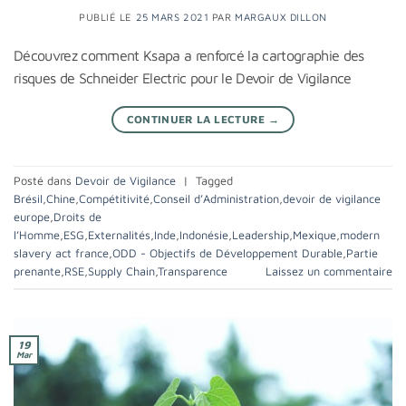
PUBLIÉ LE
25 MARS 2021
PAR
MARGAUX DILLON
Découvrez comment Ksapa a renforcé la cartographie des
risques de Schneider Electric pour le Devoir de Vigilance
CONTINUER LA LECTURE
→
Posté dans
Devoir de Vigilance
|
Tagged
Brésil
,
Chine
,
Compétitivité
,
Conseil d’Administration
,
devoir de vigilance
europe
,
Droits de
l’Homme
,
ESG
,
Externalités
,
Inde
,
Indonésie
,
Leadership
,
Mexique
,
modern
slavery act france
,
ODD - Objectifs de Développement Durable
,
Partie
prenante
,
RSE
,
Supply Chain
,
Transparence
Laissez un commentaire
19
Mar