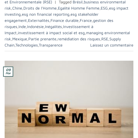
et Environnementale (RSE)
|
Tagged
Brésil
,
business environmental
risk
,
Chine
,
Droits de l’Homme
,
Egalité Homme Femme
,
ESG
,
esg impact
investing
,
esg non financial reporting
,
esg stakeholder
engagement
,
Externalités
,
Finance durable
,
France
,
gestion des
risques
,
Inde
,
Indonésie
,
Inégalités
,
Investissement à
Impact
,
investissement à impact social et esg
,
managing environmental
risk
,
Mexique
,
Partie prenante
,
remédiation des risques
,
RSE
,
Supply
Chain
,
Technologies
,
Transparence
Laissez un commentaire
09
Mar