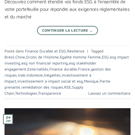
Découvrez comment étendre vos fonds ESG à l’ensemble de
votre portefeuille pour répondre aux exigences réglementaires
et du marché
CONTINUER LA LECTURE
→
Posté dans
Finance Durable et ESG
,
Résilience
|
Tagged
Brésil
,
Chine
,
Droits de l’Homme
,
Egalité Homme Femme
,
ESG
,
esg impact
investing
,
esg non financial reporting
,
esg stakeholder
engagement
,
Externalités
,
Finance durable
,
France
,
gestion des
risques
,
Inde
,
Indonésie
,
Inégalités
,
Investissement à
Impact
,
investissement à impact social et esg
,
Mexique
,
Partie
prenante
,
remédiation des risques
,
RSE
,
Supply
Chain
,
Technologies
,
Transparence
Laissez un commentaire
04
Jan