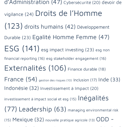
d’Administration
(47)
devoir de
Cybersécurité
(20)
Droits de l’Homme
vigilance
(24)
(123)
droits humains
(42)
Développement
Egalité Homme Femme
(47)
Durable
(23)
ESG
(141)
esg impact investing
(23)
esg non
financial reporting
(16)
esg stakeholder engagement
(16)
Externalités
(106)
Finance durable
(18)
France
(54)
Inde
(33)
Inclusion
(17)
gestion des risques
(10)
Indonésie
(32)
Investissement à Impact
(20)
Inégalités
investissement à impact social et esg
(15)
(77)
Leadership
(63)
managing environmental risk
ODD -
Mexique
(32)
(15)
nouvelle pratique agricole
(13)