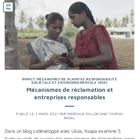
03
Mar
IMPACT
,
MÉCANISMES DE PLAINTES
,
RESPONSABILITÉ
SOCIÉTALE ET ENVIRONNEMENTALE (RSE)
Mécanismes de réclamation et
entreprises responsables
PUBLIÉ LE
3 MARS 2021
PAR
MARGAUX DILLON
AND
THOMAS
RADAL
Dans un blog codéveloppé avec Ulula, Ksapa examine 5
facteurs clefs de succès des mécanismes de réclamation, pour