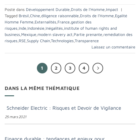
Posté dans
Développement Durable
,
Droits de l'Homme
,
Impact
|
Tagged
Brésil
,
Chine
,
diligence raisonnable
,
Droits de l’Homme
,
Egalité
Homme Femme
,
Externalités
,
France
,
gestion des
risques
,
Inde
,
Indonésie
,
Inégalités
,
institute of human rights and
business
,
Mexique
,
modern slavery act
,
Partie prenante
,
remédiation des
risques
,
RSE
,
Supply Chain
,
Technologies
,
Transparence
Laissez un commentaire
1
2
3
4
DANS LA MÊME THÉMATIQUE
Schneider Electric : Risques et Devoir de Vigilance
25 mars 2021
Finance durable : tendances et enjeux pour