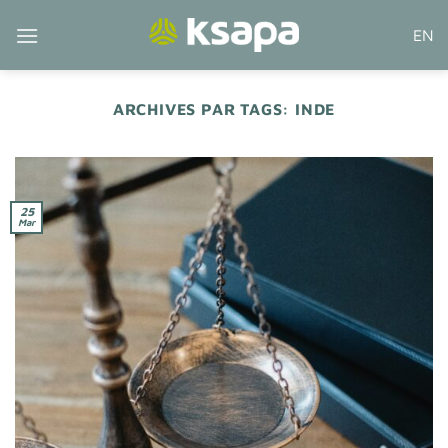
Passer
EN
au
contenu
ARCHIVES PAR TAGS:
INDE
25
Mar