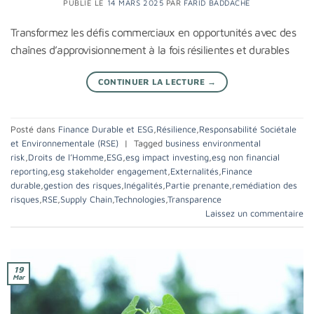
PUBLIÉ LE
14 MARS 2025
PAR
FARID BADDACHE
Transformez les défis commerciaux en opportunités avec des
chaînes d’approvisionnement à la fois résilientes et durables
CONTINUER LA LECTURE
→
Posté dans
Finance Durable et ESG
,
Résilience
,
Responsabilité Sociétale
et Environnementale (RSE)
|
Tagged
business environmental
risk
,
Droits de l’Homme
,
ESG
,
esg impact investing
,
esg non financial
reporting
,
esg stakeholder engagement
,
Externalités
,
Finance
durable
,
gestion des risques
,
Inégalités
,
Partie prenante
,
remédiation des
risques
,
RSE
,
Supply Chain
,
Technologies
,
Transparence
Laissez un commentaire
19
Mar