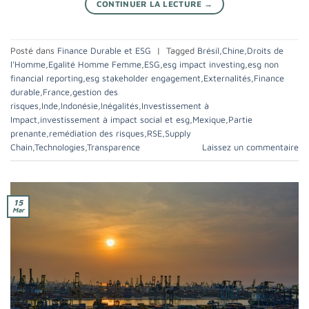
CONTINUER LA LECTURE
→
Posté dans
Finance Durable et ESG
|
Tagged
Brésil
,
Chine
,
Droits de
l’Homme
,
Egalité Homme Femme
,
ESG
,
esg impact investing
,
esg non
financial reporting
,
esg stakeholder engagement
,
Externalités
,
Finance
durable
,
France
,
gestion des
risques
,
Inde
,
Indonésie
,
Inégalités
,
Investissement à
Impact
,
investissement à impact social et esg
,
Mexique
,
Partie
prenante
,
remédiation des risques
,
RSE
,
Supply
Chain
,
Technologies
,
Transparence
Laissez un commentaire
15
Mar