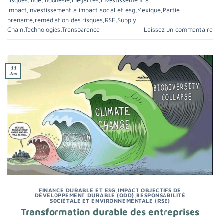
risques
,
Inde
,
Indonésie
,
Inégalités
,
Investissement à
Impact
,
investissement à impact social et esg
,
Mexique
,
Partie
prenante
,
remédiation des risques
,
RSE
,
Supply
Chain
,
Technologies
,
Transparence
Laissez un commentaire
11
Jan
FINANCE DURABLE ET ESG
,
IMPACT
,
OBJECTIFS DE
DÉVELOPPEMENT DURABLE (ODD)
,
RESPONSABILITÉ
SOCIÉTALE ET ENVIRONNEMENTALE (RSE)
Transformation durable des entreprises