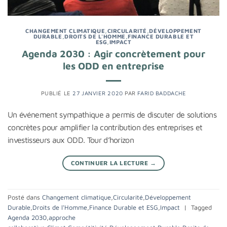
CHANGEMENT CLIMATIQUE
,
CIRCULARITÉ
,
DÉVELOPPEMENT
DURABLE
,
DROITS DE L'HOMME
,
FINANCE DURABLE ET
ESG
,
IMPACT
Agenda 2030 : Agir concrètement pour
les ODD en entreprise
PUBLIÉ LE
27 JANVIER 2020
PAR
FARID BADDACHE
Un événement sympathique a permis de discuter de solutions
concrètes pour amplifier la contribution des entreprises et
investisseurs aux ODD. Tour d’horizon
CONTINUER LA LECTURE
→
Posté dans
Changement climatique
,
Circularité
,
Développement
Durable
,
Droits de l'Homme
,
Finance Durable et ESG
,
Impact
|
Tagged
Agenda 2030
,
approche