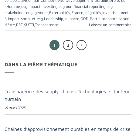
collaborative
,
Climat
,
Compétitivité
,
Développement Durable
,
Droits de
l’Homme
,
esg impact investing
,
esg non financial reporting
,
esg
stakeholder engagement
,
Externalités
,
France
,
Inégalités
,
investissement
à impact social et esg
,
Leadership
,
loi pacte
,
ODD
,
Partie prenante
,
raison
d'être
,
RSE
,
SUTTI
,
Transparence
Laissez un commentaire
1
2
DANS LA MÊME THÉMATIQUE
Transparence des supply chains: Technologies et facteur
humain
19 mars 2025
Chaînes d’approvisionnement durables en temps de crise