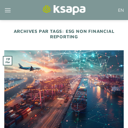
Passer
EN
au
contenu
ARCHIVES PAR TAGS:
ESG NON FINANCIAL
REPORTING
19
Mar