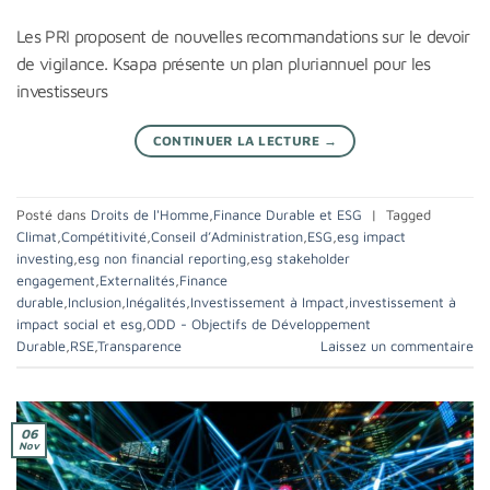
Les PRI proposent de nouvelles recommandations sur le devoir
de vigilance. Ksapa présente un plan pluriannuel pour les
investisseurs
CONTINUER LA LECTURE
→
Posté dans
Droits de l'Homme
,
Finance Durable et ESG
|
Tagged
Climat
,
Compétitivité
,
Conseil d’Administration
,
ESG
,
esg impact
investing
,
esg non financial reporting
,
esg stakeholder
engagement
,
Externalités
,
Finance
durable
,
Inclusion
,
Inégalités
,
Investissement à Impact
,
investissement à
impact social et esg
,
ODD - Objectifs de Développement
Durable
,
RSE
,
Transparence
Laissez un commentaire
06
Nov