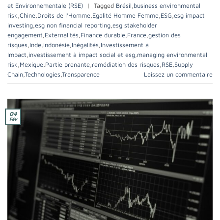
et Environnementale (RSE)
|
Tagged
Brésil
,
business environmental
risk
,
Chine
,
Droits de l’Homme
,
Egalité Homme Femme
,
ESG
,
esg impact
investing
,
esg non financial reporting
,
esg stakeholder
engagement
,
Externalités
,
Finance durable
,
France
,
gestion des
risques
,
Inde
,
Indonésie
,
Inégalités
,
Investissement à
Impact
,
investissement à impact social et esg
,
managing environmental
risk
,
Mexique
,
Partie prenante
,
remédiation des risques
,
RSE
,
Supply
Chain
,
Technologies
,
Transparence
Laissez un commentaire
04
Fév