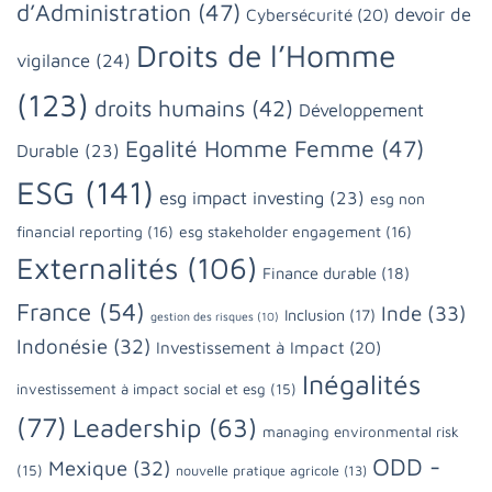
d’Administration
(47)
devoir de
Cybersécurité
(20)
Droits de l’Homme
vigilance
(24)
(123)
droits humains
(42)
Développement
Egalité Homme Femme
(47)
Durable
(23)
ESG
(141)
esg impact investing
(23)
esg non
financial reporting
(16)
esg stakeholder engagement
(16)
Externalités
(106)
Finance durable
(18)
France
(54)
Inde
(33)
Inclusion
(17)
gestion des risques
(10)
Indonésie
(32)
Investissement à Impact
(20)
Inégalités
investissement à impact social et esg
(15)
(77)
Leadership
(63)
managing environmental risk
ODD -
Mexique
(32)
(15)
nouvelle pratique agricole
(13)