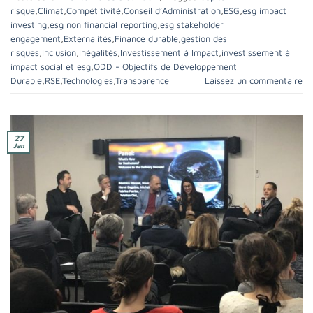
risque
,
Climat
,
Compétitivité
,
Conseil d’Administration
,
ESG
,
esg impact
investing
,
esg non financial reporting
,
esg stakeholder
engagement
,
Externalités
,
Finance durable
,
gestion des
risques
,
Inclusion
,
Inégalités
,
Investissement à Impact
,
investissement à
impact social et esg
,
ODD - Objectifs de Développement
Durable
,
RSE
,
Technologies
,
Transparence
Laissez un commentaire
27
Jan