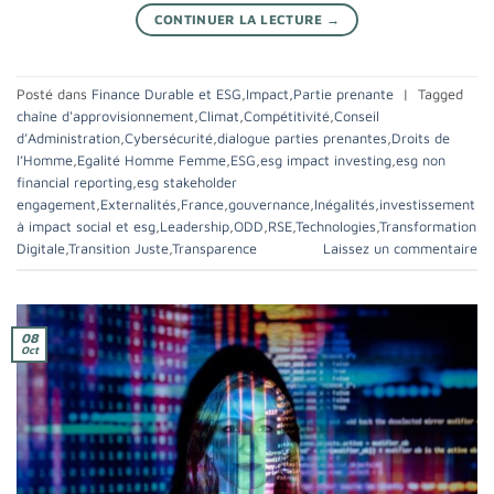
CONTINUER LA LECTURE
→
Posté dans
Finance Durable et ESG
,
Impact
,
Partie prenante
|
Tagged
chaîne d'approvisionnement
,
Climat
,
Compétitivité
,
Conseil
d’Administration
,
Cybersécurité
,
dialogue parties prenantes
,
Droits de
l’Homme
,
Egalité Homme Femme
,
ESG
,
esg impact investing
,
esg non
financial reporting
,
esg stakeholder
engagement
,
Externalités
,
France
,
gouvernance
,
Inégalités
,
investissement
à impact social et esg
,
Leadership
,
ODD
,
RSE
,
Technologies
,
Transformation
Digitale
,
Transition Juste
,
Transparence
Laissez un commentaire
08
Oct