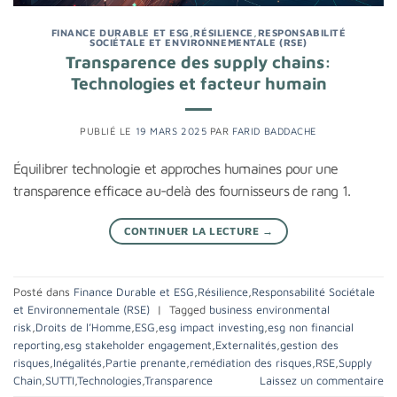
FINANCE DURABLE ET ESG
,
RÉSILIENCE
,
RESPONSABILITÉ
SOCIÉTALE ET ENVIRONNEMENTALE (RSE)
Transparence des supply chains:
Technologies et facteur humain
PUBLIÉ LE
19 MARS 2025
PAR
FARID BADDACHE
Équilibrer technologie et approches humaines pour une
transparence efficace au-delà des fournisseurs de rang 1.
CONTINUER LA LECTURE
→
Posté dans
Finance Durable et ESG
,
Résilience
,
Responsabilité Sociétale
et Environnementale (RSE)
|
Tagged
business environmental
risk
,
Droits de l’Homme
,
ESG
,
esg impact investing
,
esg non financial
reporting
,
esg stakeholder engagement
,
Externalités
,
gestion des
risques
,
Inégalités
,
Partie prenante
,
remédiation des risques
,
RSE
,
Supply
Chain
,
SUTTI
,
Technologies
,
Transparence
Laissez un commentaire