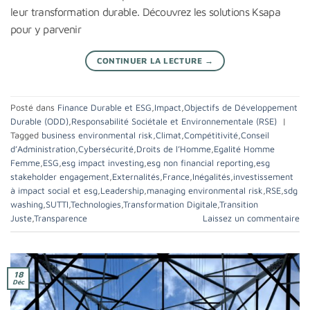
leur transformation durable. Découvrez les solutions Ksapa
pour y parvenir
CONTINUER LA LECTURE
→
Posté dans
Finance Durable et ESG
,
Impact
,
Objectifs de Développement
Durable (ODD)
,
Responsabilité Sociétale et Environnementale (RSE)
|
Tagged
business environmental risk
,
Climat
,
Compétitivité
,
Conseil
d’Administration
,
Cybersécurité
,
Droits de l’Homme
,
Egalité Homme
Femme
,
ESG
,
esg impact investing
,
esg non financial reporting
,
esg
stakeholder engagement
,
Externalités
,
France
,
Inégalités
,
investissement
à impact social et esg
,
Leadership
,
managing environmental risk
,
RSE
,
sdg
washing
,
SUTTI
,
Technologies
,
Transformation Digitale
,
Transition
Juste
,
Transparence
Laissez un commentaire
18
Déc