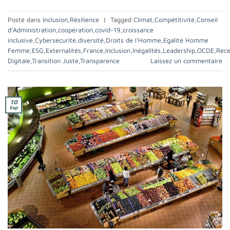
Posté dans
Inclusion
,
Résilience
|
Tagged
Climat
,
Compétitivité
,
Conseil
d’Administration
,
coopération
,
covid-19
,
croissance
inclusive
,
Cybersécurité
,
diversité
,
Droits de l’Homme
,
Egalité Homme
Femme
,
ESG
,
Externalités
,
France
,
Inclusion
,
Inégalités
,
Leadership
,
OCDE
,
Rece
Digitale
,
Transition Juste
,
Transparence
Laissez un commentaire
10
Sep