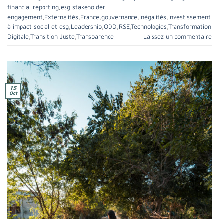
financial reporting
,
esg stakeholder
engagement
,
Externalités
,
France
,
gouvernance
,
Inégalités
,
investissement
à impact social et esg
,
Leadership
,
ODD
,
RSE
,
Technologies
,
Transformation
Digitale
,
Transition Juste
,
Transparence
Laissez un commentaire
15
Oct