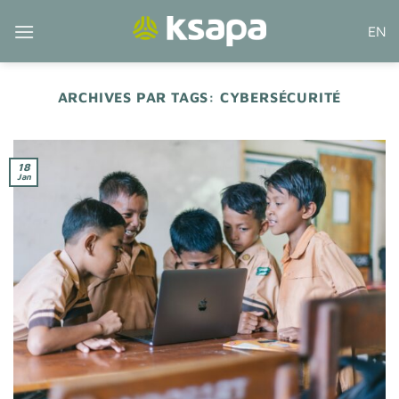
Passer
EN
au
contenu
ARCHIVES PAR TAGS:
CYBERSÉCURITÉ
18
Jan