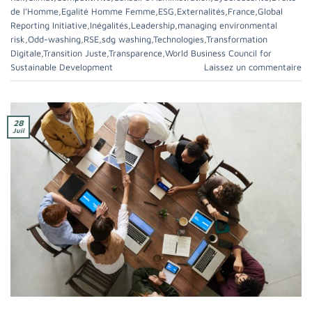
de l’Homme
,
Egalité Homme Femme
,
ESG
,
Externalités
,
France
,
Global
Reporting Initiative
,
Inégalités
,
Leadership
,
managing environmental
risk
,
Odd-washing
,
RSE
,
sdg washing
,
Technologies
,
Transformation
Digitale
,
Transition Juste
,
Transparence
,
World Business Council for
Sustainable Development
Laissez un commentaire
28
Juil