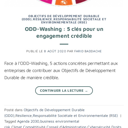
OBJECTIFS DE DÉVELOPPEMENT DURABLE
(ODD)
,
RÉSILIENCE
,
RESPONSABILITÉ SOCIÉTALE ET
ENVIRONNEMENTALE (RSE)
ODD-Washing : 5 clés pour un
engagement crédible
PUBLIÉ LE
8 AOÛT 2020
PAR
FARID BADDACHE
Face à l’ODD-Washing, 5 actions concrètes permettant aux
entreprises de contribuer aux Objectifs de Développement
Durable de manière crédible.
CONTINUER LA LECTURE
→
Posté dans
Objectifs de Développement Durable
(ODD)
,
Résilience
,
Responsabilité Sociétale et Environnementale (RSE)
|
Tagged
Agenda 2030
,
business environmental
risk
,
Climat
,
Compétitivité
,
Conseil d’Administration
,
Cybersécurité
,
Droits