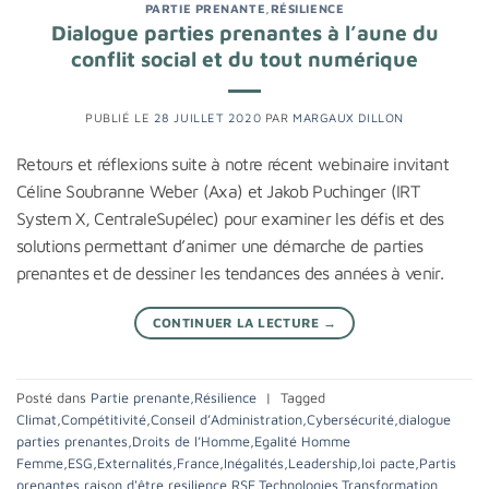
PARTIE PRENANTE
,
RÉSILIENCE
Dialogue parties prenantes à l’aune du
conflit social et du tout numérique
PUBLIÉ LE
28 JUILLET 2020
PAR
MARGAUX DILLON
Retours et réflexions suite à notre récent webinaire invitant
Céline Soubranne Weber (Axa) et Jakob Puchinger (IRT
System X, CentraleSupélec) pour examiner les défis et des
solutions permettant d’animer une démarche de parties
prenantes et de dessiner les tendances des années à venir.
CONTINUER LA LECTURE
→
Posté dans
Partie prenante
,
Résilience
|
Tagged
Climat
,
Compétitivité
,
Conseil d’Administration
,
Cybersécurité
,
dialogue
parties prenantes
,
Droits de l’Homme
,
Egalité Homme
Femme
,
ESG
,
Externalités
,
France
,
Inégalités
,
Leadership
,
loi pacte
,
Partis
prenantes
,
raison d'être
,
resilience
,
RSE
,
Technologies
,
Transformation