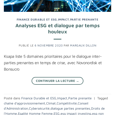
FINANCE DURABLE ET ESG
,
IMPACT
,
PARTIE PRENANTE
Analyses ESG et dialogue par temps
houleux
PUBLIÉ LE
6 NOVEMBRE 2020
PAR
MARGAUX DILLON
Ksapa liste 5 domaines prioritaires pour le dialogue inter-
parties prenantes en temps de crise, avec Novonordisk et
Bonsucro
CONTINUER LA LECTURE
→
Posté dans
Finance Durable et ESG
,
Impact
,
Partie prenante
|
Tagged
chaîne d'approvisionnement
,
Climat
,
Compétitivité
,
Conseil
d’Administration
,
Cybersécurité
,
dialogue parties prenantes
,
Droits de
l’Homme
,
Egalité Homme Femme
,
ESG
,
esg impact investing
,
esg non