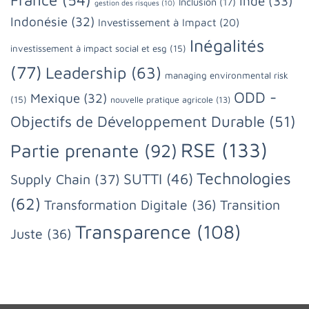
Inde
(33)
Inclusion
(17)
gestion des risques
(10)
Indonésie
(32)
Investissement à Impact
(20)
Inégalités
investissement à impact social et esg
(15)
(77)
Leadership
(63)
managing environmental risk
ODD -
Mexique
(32)
(15)
nouvelle pratique agricole
(13)
Objectifs de Développement Durable
(51)
RSE
(133)
Partie prenante
(92)
Technologies
SUTTI
(46)
Supply Chain
(37)
(62)
Transformation Digitale
(36)
Transition
Transparence
(108)
Juste
(36)