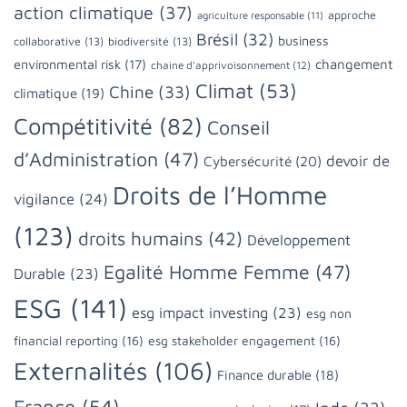
action climatique
(37)
approche
agriculture responsable
(11)
Brésil
(32)
business
collaborative
(13)
biodiversité
(13)
changement
environmental risk
(17)
chaine d'apprivoisonnement
(12)
Climat
(53)
Chine
(33)
climatique
(19)
Compétitivité
(82)
Conseil
d’Administration
(47)
devoir de
Cybersécurité
(20)
Droits de l’Homme
vigilance
(24)
(123)
droits humains
(42)
Développement
Egalité Homme Femme
(47)
Durable
(23)
ESG
(141)
esg impact investing
(23)
esg non
financial reporting
(16)
esg stakeholder engagement
(16)
Externalités
(106)
Finance durable
(18)
France
(54)