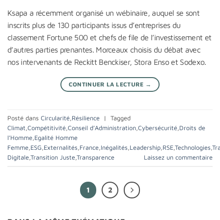
Ksapa a récemment organisé un wébinaire, auquel se sont
inscrits plus de 130 participants issus d’entreprises du
classement Fortune 500 et chefs de file de l’investissement et
d’autres parties prenantes. Morceaux choisis du débat avec
nos intervenants de Reckitt Benckiser, Stora Enso et Sodexo.
CONTINUER LA LECTURE
→
Posté dans
Circularité
,
Résilience
|
Tagged
Climat
,
Compétitivité
,
Conseil d’Administration
,
Cybersécurité
,
Droits de
l’Homme
,
Egalité Homme
Femme
,
ESG
,
Externalités
,
France
,
Inégalités
,
Leadership
,
RSE
,
Technologies
,
Tr
Digitale
,
Transition Juste
,
Transparence
Laissez un commentaire
1
2