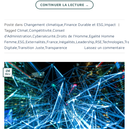
CONTINUER LA LECTURE
→
Posté dans
Changement climatique
,
Finance Durable et ESG
,
Impact
|
Tagged
Climat
,
Compétitivité
,
Conseil
d’Administration
,
Cybersécurité
,
Droits de l’Homme
,
Egalité Homme
Femme
,
ESG
,
Externalités
,
France
,
Inégalités
,
Leadership
,
RSE
,
Technologies
,
Tr
Digitale
,
Transition Juste
,
Transparence
Laissez un commentaire
06
Nov