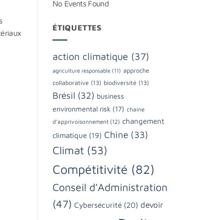
No Events Found
s
ÉTIQUETTES
tériaux
action climatique
(37)
approche
agriculture responsable
(11)
collaborative
(13)
biodiversité
(13)
Brésil
(32)
business
environmental risk
(17)
chaine
changement
d'apprivoisonnement
(12)
Chine
(33)
climatique
(19)
Climat
(53)
Compétitivité
(82)
Conseil d’Administration
(47)
devoir
Cybersécurité
(20)