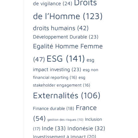
Droits
de vigilance
(24)
de l’Homme
(123)
droits humains
(42)
Développement Durable
(23)
Egalité Homme Femme
ESG
(141)
(47)
esg
impact investing
(23)
esg non
financial reporting
(16)
esg
stakeholder engagement
(16)
Externalités
(106)
France
Finance durable
(18)
(54)
Inclusion
gestion des risques
(10)
Inde
(33)
Indonésie
(32)
(17)
Investissement à Impact
(20)