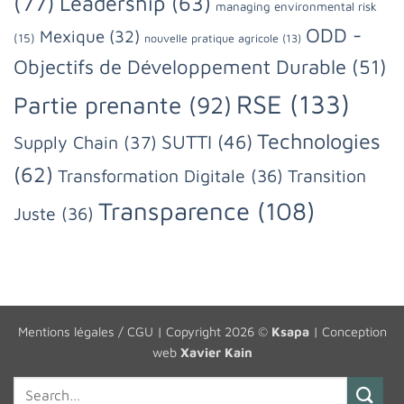
(77)
Leadership
(63)
managing environmental risk
ODD -
Mexique
(32)
(15)
nouvelle pratique agricole
(13)
Objectifs de Développement Durable
(51)
RSE
(133)
Partie prenante
(92)
Technologies
SUTTI
(46)
Supply Chain
(37)
(62)
Transformation Digitale
(36)
Transition
Transparence
(108)
Juste
(36)
Mentions légales / CGU
| Copyright 2026 ©
Ksapa
| Conception
web
Xavier Kain