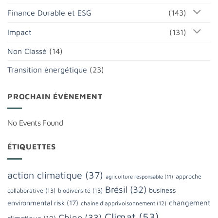
Finance Durable et ESG
(143)
Impact
(131)
Non Classé
(14)
Transition énergétique
(23)
PROCHAIN ÉVÈNEMENT
No Events Found
ÉTIQUETTES
action climatique
(37)
approche
agriculture responsable
(11)
Brésil
(32)
business
collaborative
(13)
biodiversité
(13)
changement
environmental risk
(17)
chaine d'apprivoisonnement
(12)
Climat
(53)
Chine
(33)
climatique
(19)