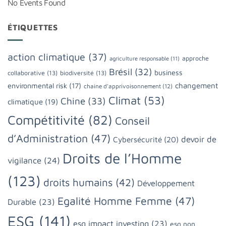
No Events Found
ÉTIQUETTES
action climatique
(37)
approche
agriculture responsable
(11)
Brésil
(32)
business
collaborative
(13)
biodiversité
(13)
changement
environmental risk
(17)
chaine d'apprivoisonnement
(12)
Climat
(53)
Chine
(33)
climatique
(19)
Compétitivité
(82)
Conseil
d’Administration
(47)
devoir de
Cybersécurité
(20)
Droits de l’Homme
vigilance
(24)
(123)
droits humains
(42)
Développement
Egalité Homme Femme
(47)
Durable
(23)
ESG
(141)
esg impact investing
(23)
esg non