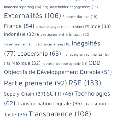
financial reporting
(16)
esg stakeholder engagement
(16)
Externalités
(106)
Finance durable
(18)
France
(54)
Inde
(33)
Inclusion
(17)
gestion des risques
(10)
Indonésie
(32)
Investissement à Impact
(20)
Inégalités
investissement à impact social et esg
(15)
(77)
Leadership
(63)
managing environmental risk
ODD -
Mexique
(32)
(15)
nouvelle pratique agricole
(13)
Objectifs de Développement Durable
(51)
RSE
(133)
Partie prenante
(92)
Technologies
SUTTI
(46)
Supply Chain
(37)
(62)
Transformation Digitale
(36)
Transition
Transparence
(108)
Juste
(36)