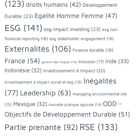
(123)
droits humains
(42)
Développement
Egalité Homme Femme
(47)
Durable
(23)
ESG
(141)
esg impact investing
(23)
esg non
financial reporting
(16)
esg stakeholder engagement
(16)
Externalités
(106)
Finance durable
(18)
France
(54)
Inde
(33)
Inclusion
(17)
gestion des risques
(10)
Indonésie
(32)
Investissement à Impact
(20)
Inégalités
investissement à impact social et esg
(15)
(77)
Leadership
(63)
managing environmental risk
ODD -
Mexique
(32)
(15)
nouvelle pratique agricole
(13)
Objectifs de Développement Durable
(51)
RSE
(133)
Partie prenante
(92)