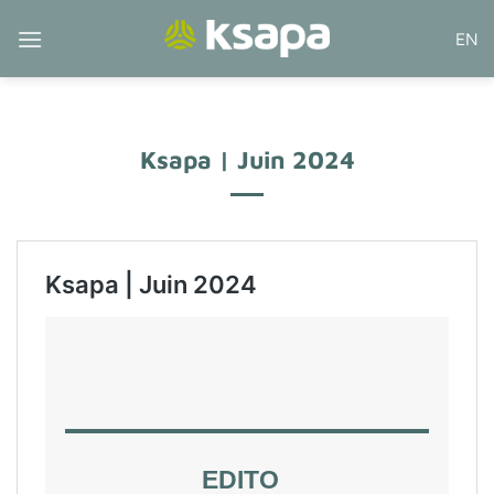
Passer
EN
au
contenu
Ksapa | Juin 2024