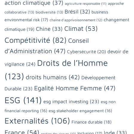
action climatique
(37)
approche
agriculture responsable
(11)
Brésil
(32)
business
collaborative
(13)
biodiversité
(13)
changement
environmental risk
(17)
chaine d'apprivoisonnement
(12)
Climat
(53)
Chine
(33)
climatique
(19)
Compétitivité
(82)
Conseil
d’Administration
(47)
devoir de
Cybersécurité
(20)
Droits de l’Homme
vigilance
(24)
(123)
droits humains
(42)
Développement
Egalité Homme Femme
(47)
Durable
(23)
ESG
(141)
esg impact investing
(23)
esg non
financial reporting
(16)
esg stakeholder engagement
(16)
Externalités
(106)
Finance durable
(18)
France
(54)
Inde
(33)
Inclusion
(17)
gestion des risques
(10)