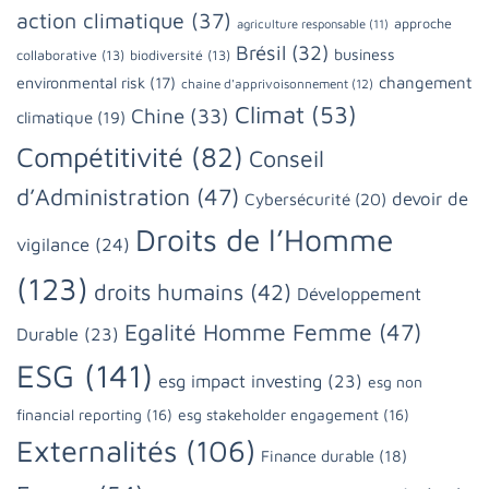
action climatique
(37)
approche
agriculture responsable
(11)
Brésil
(32)
business
collaborative
(13)
biodiversité
(13)
changement
environmental risk
(17)
chaine d'apprivoisonnement
(12)
Climat
(53)
Chine
(33)
climatique
(19)
Compétitivité
(82)
Conseil
d’Administration
(47)
devoir de
Cybersécurité
(20)
Droits de l’Homme
vigilance
(24)
(123)
droits humains
(42)
Développement
Egalité Homme Femme
(47)
Durable
(23)
ESG
(141)
esg impact investing
(23)
esg non
financial reporting
(16)
esg stakeholder engagement
(16)
Externalités
(106)
Finance durable
(18)