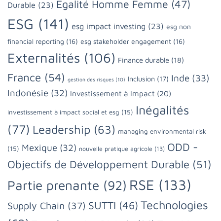
Egalité Homme Femme
(47)
Durable
(23)
ESG
(141)
esg impact investing
(23)
esg non
financial reporting
(16)
esg stakeholder engagement
(16)
Externalités
(106)
Finance durable
(18)
France
(54)
Inde
(33)
Inclusion
(17)
gestion des risques
(10)
Indonésie
(32)
Investissement à Impact
(20)
Inégalités
investissement à impact social et esg
(15)
(77)
Leadership
(63)
managing environmental risk
ODD -
Mexique
(32)
(15)
nouvelle pratique agricole
(13)
Objectifs de Développement Durable
(51)
RSE
(133)
Partie prenante
(92)
Technologies
SUTTI
(46)
Supply Chain
(37)