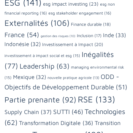
ESG
(141)
esg impact investing
(23)
esg non
financial reporting
(16)
esg stakeholder engagement
(16)
Externalités
(106)
Finance durable
(18)
France
(54)
Inde
(33)
Inclusion
(17)
gestion des risques
(10)
Indonésie
(32)
Investissement à Impact
(20)
Inégalités
investissement à impact social et esg
(15)
(77)
Leadership
(63)
managing environmental risk
ODD -
Mexique
(32)
(15)
nouvelle pratique agricole
(13)
Objectifs de Développement Durable
(51)
RSE
(133)
Partie prenante
(92)
Technologies
SUTTI
(46)
Supply Chain
(37)
(62)
Transformation Digitale
(36)
Transition