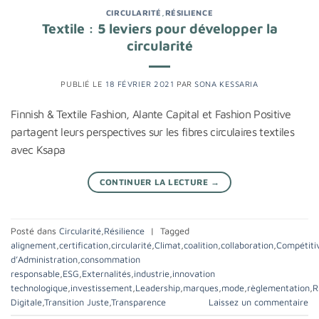
CIRCULARITÉ
,
RÉSILIENCE
Textile : 5 leviers pour développer la
circularité
PUBLIÉ LE
18 FÉVRIER 2021
PAR
SONA KESSARIA
Finnish & Textile Fashion, Alante Capital et Fashion Positive
partagent leurs perspectives sur les fibres circulaires textiles
avec Ksapa
CONTINUER LA LECTURE
→
Posté dans
Circularité
,
Résilience
|
Tagged
alignement
,
certification
,
circularité
,
Climat
,
coalition
,
collaboration
,
Compétitiv
d’Administration
,
consommation
responsable
,
ESG
,
Externalités
,
industrie
,
innovation
technologique
,
investissement
,
Leadership
,
marques
,
mode
,
règlementation
,
R
Digitale
,
Transition Juste
,
Transparence
Laissez un commentaire