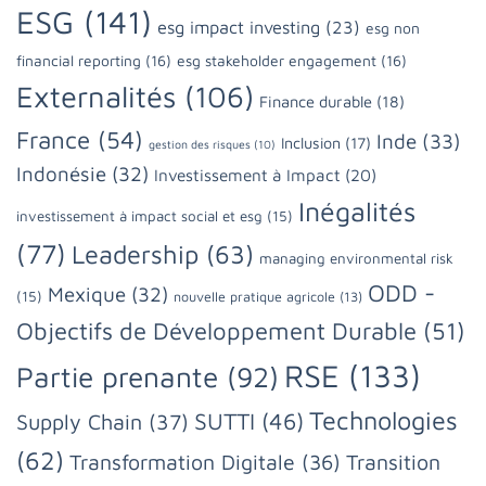
ESG
(141)
esg impact investing
(23)
esg non
financial reporting
(16)
esg stakeholder engagement
(16)
Externalités
(106)
Finance durable
(18)
France
(54)
Inde
(33)
Inclusion
(17)
gestion des risques
(10)
Indonésie
(32)
Investissement à Impact
(20)
Inégalités
investissement à impact social et esg
(15)
(77)
Leadership
(63)
managing environmental risk
ODD -
Mexique
(32)
(15)
nouvelle pratique agricole
(13)
Objectifs de Développement Durable
(51)
RSE
(133)
Partie prenante
(92)
Technologies
SUTTI
(46)
Supply Chain
(37)
(62)
Transformation Digitale
(36)
Transition