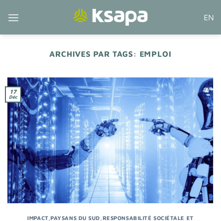
Passer
EN
au
contenu
ARCHIVES PAR TAGS:
EMPLOI
17
Déc
IMPACT
,
PAYSANS DU SUD
,
RESPONSABILITÉ SOCIÉTALE ET