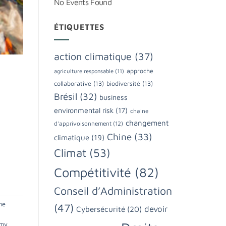
No Events Found
ÉTIQUETTES
action climatique
(37)
approche
agriculture responsable
(11)
collaborative
(13)
biodiversité
(13)
Brésil
(32)
business
environmental risk
(17)
chaine
changement
d'apprivoisonnement
(12)
Chine
(33)
climatique
(19)
Climat
(53)
Compétitivité
(82)
Conseil d’Administration
me
(47)
devoir
Cybersécurité
(20)
omy