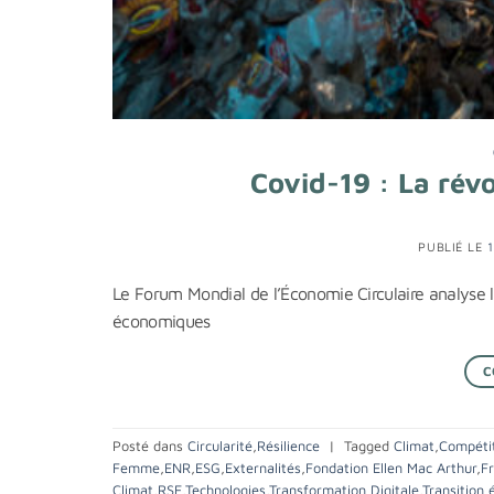
Covid-19 : La révo
PUBLIÉ LE
Le Forum Mondial de l’Économie Circulaire analyse l
économiques
C
Posté dans
Circularité
,
Résilience
|
Tagged
Climat
,
Compétit
Femme
,
ENR
,
ESG
,
Externalités
,
Fondation Ellen Mac Arthur
,
F
Climat
,
RSE
,
Technologies
,
Transformation Digitale
,
Transition 