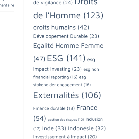
Droits
de vigilance
(24)
mentaire
de l’Homme
(123)
droits humains
(42)
Développement Durable
(23)
Egalité Homme Femme
ESG
(141)
(47)
esg
impact investing
(23)
esg non
financial reporting
(16)
esg
stakeholder engagement
(16)
Externalités
(106)
France
Finance durable
(18)
(54)
Inclusion
gestion des risques
(10)
Inde
(33)
Indonésie
(32)
(17)
Investissement à Impact
(20)