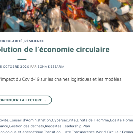
CIRCULARITÉ
,
RÉSILIENCE
lution de l’économie circulaire
15 OCTOBRE 2020
PAR
SONA KESSARIA
’impact du Covid-19 sur les chaînes logistiques et les modèles
ONTINUER LA LECTURE
→
ivité
,
Conseil d’Administration
,
Cybersécurité
,
Droits de l’Homme
,
Egalité Hom
rance
,
Gestion des déchets
,
Inégalités
,
Leadership
,
Plan
écologique et énergétique
,
Transition Juste
,
Transparence
,
World Circulair Econ