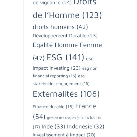
Droits
de vigilance
(24)
de l’Homme
(123)
droits humains
(42)
Développement Durable
(23)
Egalité Homme Femme
ESG
(141)
(47)
esg
impact investing
(23)
esg non
financial reporting
(16)
esg
stakeholder engagement
(16)
Externalités
(106)
France
Finance durable
(18)
(54)
Inclusion
gestion des risques
(10)
Inde
(33)
Indonésie
(32)
(17)
Investissement à Impact
(20)