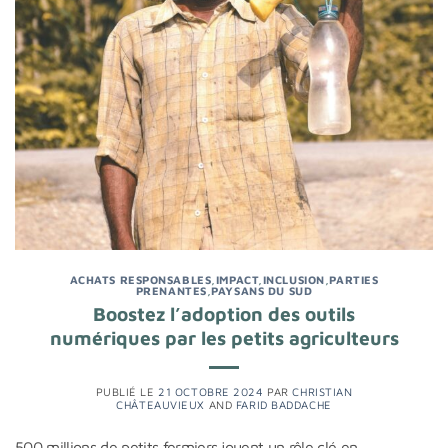
ACHATS RESPONSABLES
,
IMPACT
,
INCLUSION
,
PARTIES
PRENANTES
,
PAYSANS DU SUD
Boostez l’adoption des outils
numériques par les petits agriculteurs
PUBLIÉ LE
21 OCTOBRE 2024
PAR
CHRISTIAN
CHÂTEAUVIEUX
AND
FARID BADDACHE
500 millions de petits fermiers jouent un rôle clé en