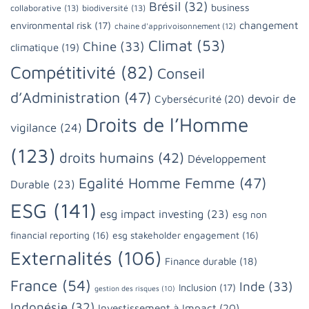
Brésil
(32)
business
collaborative
(13)
biodiversité
(13)
changement
environmental risk
(17)
chaine d'apprivoisonnement
(12)
Climat
(53)
Chine
(33)
climatique
(19)
Compétitivité
(82)
Conseil
d’Administration
(47)
devoir de
Cybersécurité
(20)
Droits de l’Homme
vigilance
(24)
(123)
droits humains
(42)
Développement
Egalité Homme Femme
(47)
Durable
(23)
ESG
(141)
esg impact investing
(23)
esg non
financial reporting
(16)
esg stakeholder engagement
(16)
Externalités
(106)
Finance durable
(18)
France
(54)
Inde
(33)
Inclusion
(17)
gestion des risques
(10)
Indonésie
(32)
Investissement à Impact
(20)