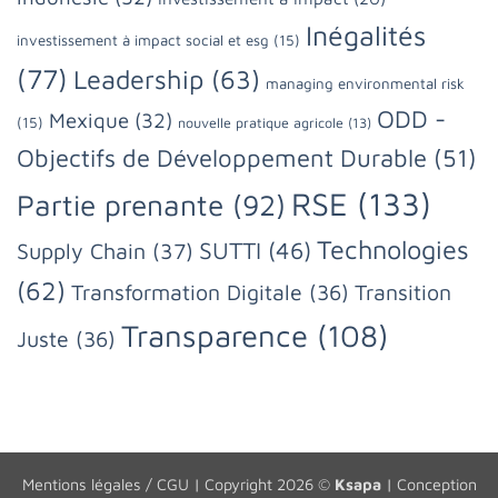
Inégalités
investissement à impact social et esg
(15)
(77)
Leadership
(63)
managing environmental risk
ODD -
Mexique
(32)
(15)
nouvelle pratique agricole
(13)
Objectifs de Développement Durable
(51)
RSE
(133)
Partie prenante
(92)
Technologies
SUTTI
(46)
Supply Chain
(37)
(62)
Transformation Digitale
(36)
Transition
Transparence
(108)
Juste
(36)
Mentions légales / CGU
| Copyright 2026 ©
Ksapa
| Conception