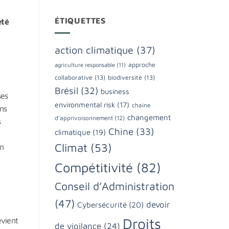
ÉTIQUETTES
été
action climatique
(37)
approche
agriculture responsable
(11)
collaborative
(13)
biodiversité
(13)
Brésil
(32)
business
ses
environmental risk
(17)
chaine
ons
changement
d'apprivoisonnement
(12)
s
Chine
(33)
climatique
(19)
Climat
(53)
on
Compétitivité
(82)
Conseil d’Administration
(47)
devoir
Cybersécurité
(20)
Droits
evient
de vigilance
(24)