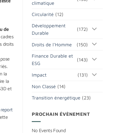
nteste
climatique
Circularité
(12)
Développement
(172)
çu de
Durable
s cadres
s droits
Droits de l'Homme
(150)
Finance Durable et
 pose
(143)
ESG
iés.
n la
Impact
(131)
re la
Non Classé
(14)
S3D et
Transition énergétique
(23)
 report
PROCHAIN ÉVÈNEMENT
ette
No Events Found