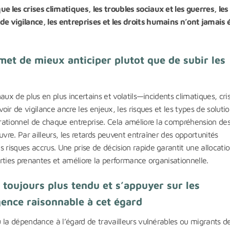
 les crises climatiques, les troubles sociaux et les guerres, les
e vigilance, les entreprises et les droits humains n’ont jamais 
met de mieux anticiper plutot que de subir les
aux de plus en plus incertains et volatils—incidents climatiques, cri
ir de vigilance ancre les enjeux, les risques et les types de soluti
rationnel de chaque entreprise. Cela améliore la compréhension de
uvre. Par ailleurs, les retards peuvent entraîner des opportunités
risques accrus. Une prise de décision rapide garantit une allocati
rties prenantes et améliore la performance organisationnelle.
 toujours plus tendu et s’appuyer sur les
gence raisonnable à cet égard
 la dépendance à l’égard de travailleurs vulnérables ou migrants d