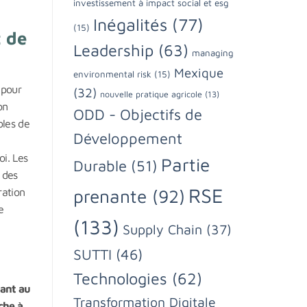
investissement à impact social et esg
Inégalités
(77)
(15)
t de
Leadership
(63)
managing
Mexique
environmental risk
(15)
 pour
(32)
nouvelle pratique agricole
(13)
on
ODD - Objectifs de
bles de
Développement
oi. Les
Partie
Durable
(51)
 des
RSE
ration
prenante
(92)
e
(133)
Supply Chain
(37)
SUTTI
(46)
Technologies
(62)
rant au
Transformation Digitale
che à