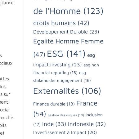
gilance
de l’Homme
(123)
droits humains
(42)
Développement Durable
(23)
Egalité Homme Femme
ESG
(141)
(47)
esg
s
ociaux
impact investing
(23)
esg non
financial reporting
(16)
esg
i les
stakeholder engagement
(16)
lus,
Externalités
(106)
s sur
France
ment
Finance durable
(18)
ocial
(54)
Inclusion
gestion des risques
(10)
 marché
Inde
(33)
Indonésie
(32)
(17)
oits
Investissement à Impact
(20)
 et