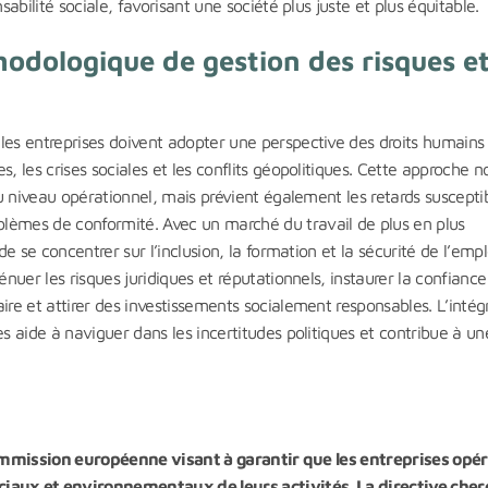
sabilité sociale, favorisant une société plus juste et plus équitable.
odologique de gestion des risques e
les entreprises doivent adopter une perspective des droits humains
, les crises sociales et les conflits géopolitiques. Cette approche n
 au niveau opérationnel, mais prévient également les retards suscepti
lèmes de conformité. Avec un marché du travail de plus en plus
de se concentrer sur l’inclusion, la formation et la sécurité de l’empl
énuer les risques juridiques et réputationnels, instaurer la confiance
ire et attirer des investissements socialement responsables. L’intég
es aide à naviguer dans les incertitudes politiques et contribue à un
ommission européenne visant à garantir que les entreprises opé
ciaux et environnementaux de leurs activités. La directive cher