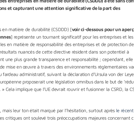
e des entreprises en matière de durabilité (CSDDD) a été sans co
ns et capturant une attention significative de la part des
es en matière de durabilité
(CSDDD) [
voir ci-dessous pour un aper
éennes
] représente un tournant significatif pour les entreprises et le
ales en matière de responsabilité des entreprises et de protection de
ésultats nuancés de cette directive résident dans son potentiel à
 une plus grande transparence et responsabilité ; cependant, elle
 de mise en œuvre à travers des environnements réglementaires var
 fardeau administratif, suivant la déclaration d’Ursula von der Leye
ropéenne proposerait une législation omnibus dans le but de ‘rédui
. » Cela implique que l’UE devrait rouvrir et fusionner la CSRD, la C
, mais leur ton était marqué par l’hésitation, surtout après
le récent
Les critiques ont soulevé trois préoccupations majeures concernant c