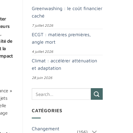
Greenwashing : le coût financier
caché
pter
7 juillet 2026
teurs
,
ECGT : matières premières,
sité de
angle mort
 la
4 juillet 2026
’impact
Climat : accélérer atténuation
et adaptation
28 juin 2026
ance »
jets
elle
CATÉGORIES
sage
Changement
(156)