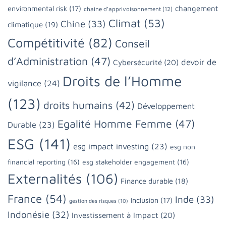
changement
environmental risk
(17)
chaine d'apprivoisonnement
(12)
Climat
(53)
Chine
(33)
climatique
(19)
Compétitivité
(82)
Conseil
d’Administration
(47)
devoir de
Cybersécurité
(20)
Droits de l’Homme
vigilance
(24)
(123)
droits humains
(42)
Développement
Egalité Homme Femme
(47)
Durable
(23)
ESG
(141)
esg impact investing
(23)
esg non
financial reporting
(16)
esg stakeholder engagement
(16)
Externalités
(106)
Finance durable
(18)
France
(54)
Inde
(33)
Inclusion
(17)
gestion des risques
(10)
Indonésie
(32)
Investissement à Impact
(20)