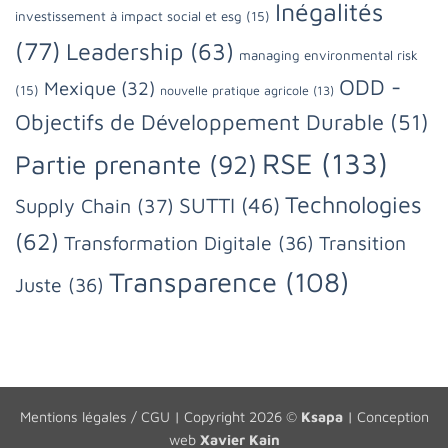
Inégalités
investissement à impact social et esg
(15)
(77)
Leadership
(63)
managing environmental risk
ODD -
Mexique
(32)
(15)
nouvelle pratique agricole
(13)
Objectifs de Développement Durable
(51)
RSE
(133)
Partie prenante
(92)
Technologies
SUTTI
(46)
Supply Chain
(37)
(62)
Transformation Digitale
(36)
Transition
Transparence
(108)
Juste
(36)
Mentions légales / CGU
| Copyright 2026 ©
Ksapa
| Conception
web
Xavier Kain