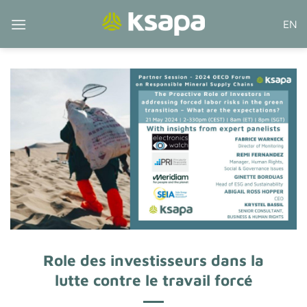
Passer
EN
au
contenu
Role des investisseurs dans la
lutte contre le travail forcé