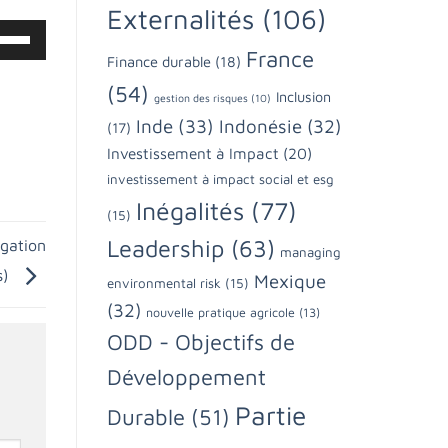
Externalités
(106)
lisez
France
Finance durable
(18)
èches
(54)
Inclusion
gestion des risques
(10)
ut/bas
Inde
(33)
Indonésie
(32)
(17)
ur
Investissement à Impact
(20)
gmenter
investissement à impact social et esg
Inégalités
(77)
minuer
(15)
Leadership
(63)
igation
managing
lume.
s)
Mexique
environmental risk
(15)
(32)
nouvelle pratique agricole
(13)
ODD - Objectifs de
Développement
Partie
Durable
(51)