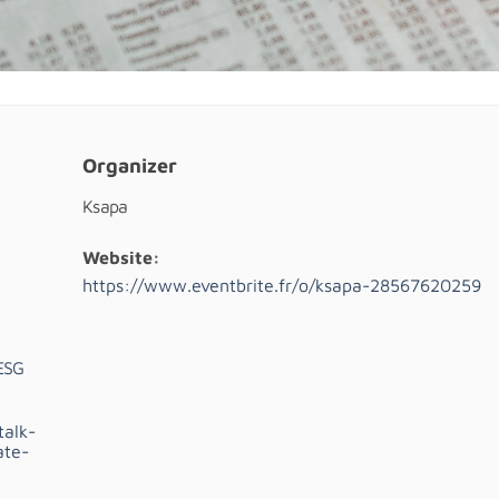
Organizer
Ksapa
Website:
https://www.eventbrite.fr/o/ksapa-28567620259
 ESG
talk-
ate-