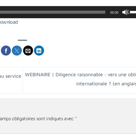
Uti
00:00
les
ownload
fl
ha
po
au
ou
di
le
WEBINAIRE | Diligence raisonnable : vers une obl
u service
vo
internationale ? (en anglai
amps obligatoires sont indiqués avec
*