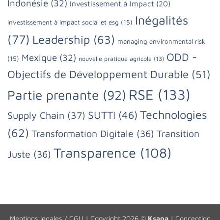
Indonésie
(32)
Investissement à Impact
(20)
Inégalités
investissement à impact social et esg
(15)
(77)
Leadership
(63)
managing environmental risk
ODD -
Mexique
(32)
(15)
nouvelle pratique agricole
(13)
Objectifs de Développement Durable
(51)
RSE
(133)
Partie prenante
(92)
Technologies
SUTTI
(46)
Supply Chain
(37)
(62)
Transformation Digitale
(36)
Transition
Transparence
(108)
Juste
(36)
Mentions légales / CGU
| Copyright 2026 ©
Ksapa
| Conception