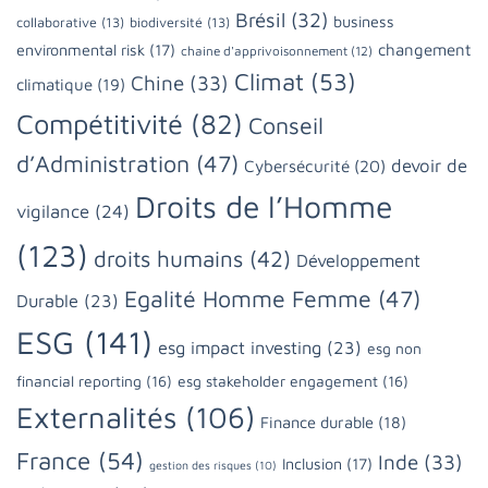
Brésil
(32)
business
collaborative
(13)
biodiversité
(13)
changement
environmental risk
(17)
chaine d'apprivoisonnement
(12)
Climat
(53)
Chine
(33)
climatique
(19)
Compétitivité
(82)
Conseil
d’Administration
(47)
devoir de
Cybersécurité
(20)
Droits de l’Homme
vigilance
(24)
(123)
droits humains
(42)
Développement
Egalité Homme Femme
(47)
Durable
(23)
ESG
(141)
esg impact investing
(23)
esg non
financial reporting
(16)
esg stakeholder engagement
(16)
Externalités
(106)
Finance durable
(18)
France
(54)
Inde
(33)
Inclusion
(17)
gestion des risques
(10)