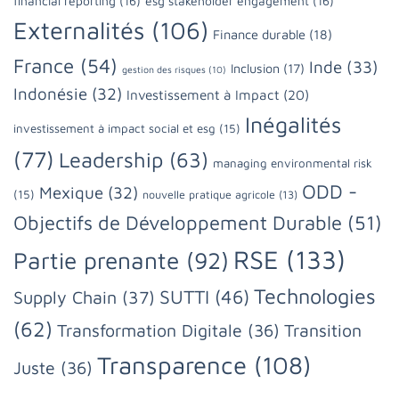
financial reporting
(16)
esg stakeholder engagement
(16)
Externalités
(106)
Finance durable
(18)
France
(54)
Inde
(33)
Inclusion
(17)
gestion des risques
(10)
Indonésie
(32)
Investissement à Impact
(20)
Inégalités
investissement à impact social et esg
(15)
(77)
Leadership
(63)
managing environmental risk
ODD -
Mexique
(32)
(15)
nouvelle pratique agricole
(13)
Objectifs de Développement Durable
(51)
RSE
(133)
Partie prenante
(92)
Technologies
SUTTI
(46)
Supply Chain
(37)
(62)
Transformation Digitale
(36)
Transition
Transparence
(108)
Juste
(36)