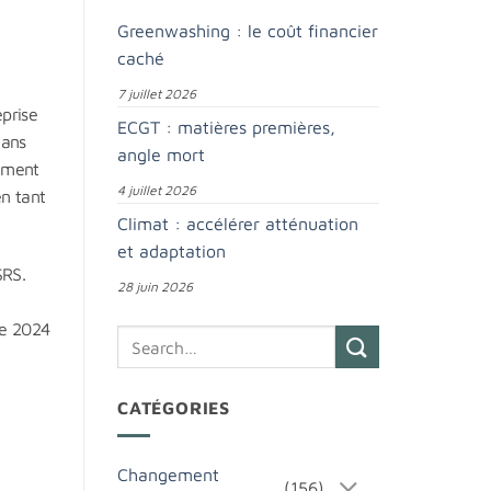
Greenwashing : le coût financier
caché
7 juillet 2026
eprise
ECGT : matières premières,
dans
angle mort
mément
4 juillet 2026
n tant
Climat : accélérer atténuation
et adaptation
SRS.
28 juin 2026
ce 2024
CATÉGORIES
Changement
(156)