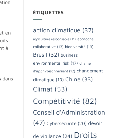
ation
ÉTIQUETTES
action climatique
(37)
et en
approche
agriculture responsable
(11)
uits
collaborative
(13)
biodiversité
(13)
nt à
Brésil
(32)
business
environmental risk
(17)
chaine
changement
d'apprivoisonnement
(12)
s dans
Chine
(33)
climatique
(19)
Climat
(53)
Compétitivité
(82)
Conseil d’Administration
(47)
devoir
Cybersécurité
(20)
Droits
de vigilance
(24)