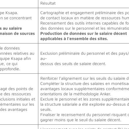
Résultat
uipe Ksapa.
Cartographie et engagement préliminaire des po
 en se concentrant
de contact locaux en matière de ressources hu
Recensement des outils internes capables de fo
s au salaire
des données sur le personnel et les rémunérati
inaison de sources
Production de données sur le salaire décent
applicables à l’ensemble des sites.
de données
onnées relatives au
Exclusion préliminaire du personnel et des pays
’équipe Ksapa afin
au-
ue, ce qui
dessus des seuils de salaire décent.
pprofondie.
Renforcer l’alignement sur les seuils du salaire 
Compléter la structure des salaires en monétisa
gagé des points de
avantages locaux supplémentaires conformém
ne des ressources
orientations de la méthodologie Anker.
lusions initiales et
Exclure le personnel et les zones supplémentair
lémentaires sur les
la structure salariale a été explorée au-dessus 
à des avantages
seuils.
Finaliser le recensement du personnel risquant 
gagner moins que le seuil du salaire décent.