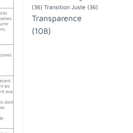
(36)
Transition Juste
(36)
ints
Transparence
maines.
urnir
(108)
ons.
/zones
décent.
nt les
ent aux
es dont
des
de