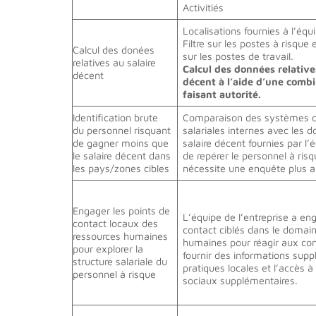
Activitiés
Localisations fournies à l’éq
Filtre sur les postes à risque
Calcul des donées
sur les postes de travail.
relatives au salaire
Calcul des données relative
décent
décent à l’aide d’une comb
faisant autorité.
Identification brute
Comparaison des systèmes 
du personnel risquant
salariales internes avec les d
de gagner moins que
salaire décent fournies par l
le salaire décent dans
de repérer le personnel à risq
les pays/zones cibles
nécessite une enquête plus a
Engager les points de
L’équipe de l’entreprise a en
contact locaux des
contact ciblés dans le domai
ressources humaines
humaines pour réagir aux conc
pour explorer la
fournir des informations supp
structure salariale du
pratiques locales et l’accès 
personnel à risque
sociaux supplémentaires.