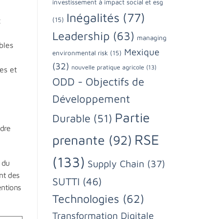
investissement à impact social et esg
Inégalités
(77)
(15)
x
Leadership
(63)
managing
bles
Mexique
environmental risk
(15)
(32)
nouvelle pratique agricole
(13)
es et
ODD - Objectifs de
Développement
Partie
Durable
(51)
ndre
RSE
prenante
(92)
(133)
Supply Chain
(37)
n du
ant des
SUTTI
(46)
entions
Technologies
(62)
Transformation Digitale