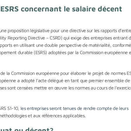
ESRS concernant le salaire décent
 proposition législative pour une directive sur les rapports d’entr
ity Reporting Directive – CSRD) qui exige des entreprises entrant 
rapports en utilisant une double perspective de matérialité, confor
oppement durable (ESRS) adoptées par la Commission européenne e
 de la Commission européenne pour élaborer le projet de normes E
ropéenne a adopté l’acte délégué en tant que premier ensemble de
rises sont censées mettre en œuvre les normes au cours de l’exerci
SRS S1-10,
les entreprises seront tenues de rendre compte de leurs
hodologies et aux références applicables.
quat ou décent?