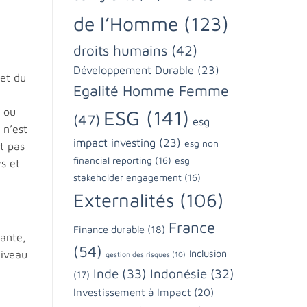
de l’Homme
(123)
droits humains
(42)
Développement Durable
(23)
et du
Egalité Homme Femme
n ou
ESG
(141)
(47)
esg
 n’est
impact investing
(23)
esg non
t pas
financial reporting
(16)
esg
s et
stakeholder engagement
(16)
Externalités
(106)
France
Finance durable
(18)
tante,
(54)
Inclusion
niveau
gestion des risques
(10)
Inde
(33)
Indonésie
(32)
(17)
Investissement à Impact
(20)