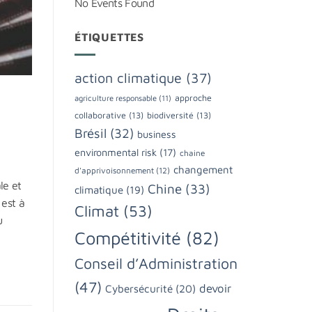
No Events Found
ÉTIQUETTES
action climatique
(37)
approche
agriculture responsable
(11)
collaborative
(13)
biodiversité
(13)
Brésil
(32)
business
environmental risk
(17)
chaine
changement
d'apprivoisonnement
(12)
le et
Chine
(33)
climatique
(19)
 est à
Climat
(53)
u
Compétitivité
(82)
Conseil d’Administration
(47)
devoir
Cybersécurité
(20)