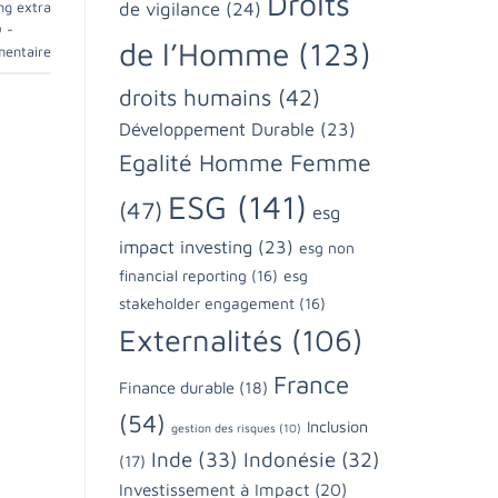
Droits
de vigilance
(24)
ing extra
 -
de l’Homme
(123)
mentaire
droits humains
(42)
Développement Durable
(23)
Egalité Homme Femme
ESG
(141)
(47)
esg
impact investing
(23)
esg non
financial reporting
(16)
esg
stakeholder engagement
(16)
Externalités
(106)
France
Finance durable
(18)
(54)
Inclusion
gestion des risques
(10)
Inde
(33)
Indonésie
(32)
(17)
Investissement à Impact
(20)