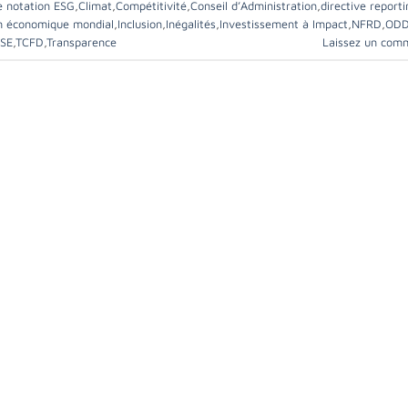
e notation ESG
,
Climat
,
Compétitivité
,
Conseil d’Administration
,
directive report
 économique mondial
,
Inclusion
,
Inégalités
,
Investissement à Impact
,
NFRD
,
ODD
SE
,
TCFD
,
Transparence
Laissez un com