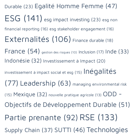
Egalité Homme Femme
(47)
Durable
(23)
ESG
(141)
esg impact investing
(23)
esg non
financial reporting
(16)
esg stakeholder engagement
(16)
Externalités
(106)
Finance durable
(18)
France
(54)
Inde
(33)
Inclusion
(17)
gestion des risques
(10)
Indonésie
(32)
Investissement à Impact
(20)
Inégalités
investissement à impact social et esg
(15)
(77)
Leadership
(63)
managing environmental risk
ODD -
Mexique
(32)
(15)
nouvelle pratique agricole
(13)
Objectifs de Développement Durable
(51)
RSE
(133)
Partie prenante
(92)
Technologies
SUTTI
(46)
Supply Chain
(37)