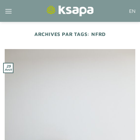
Passer
EN
au
contenu
ARCHIVES PAR TAGS:
NFRD
25
Août