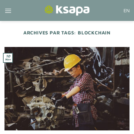
Passer
EN
au
contenu
ARCHIVES PAR TAGS:
BLOCKCHAIN
10
Nov