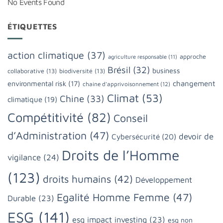
No Events Found
ÉTIQUETTES
action climatique
(37)
approche
agriculture responsable
(11)
Brésil
(32)
business
collaborative
(13)
biodiversité
(13)
changement
environmental risk
(17)
chaine d'apprivoisonnement
(12)
Climat
(53)
Chine
(33)
climatique
(19)
Compétitivité
(82)
Conseil
d’Administration
(47)
devoir de
Cybersécurité
(20)
Droits de l’Homme
vigilance
(24)
(123)
droits humains
(42)
Développement
Egalité Homme Femme
(47)
Durable
(23)
ESG
(141)
esg impact investing
(23)
esg non