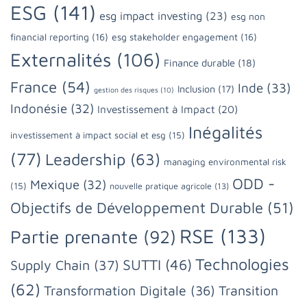
ESG
(141)
esg impact investing
(23)
esg non
financial reporting
(16)
esg stakeholder engagement
(16)
Externalités
(106)
Finance durable
(18)
France
(54)
Inde
(33)
Inclusion
(17)
gestion des risques
(10)
Indonésie
(32)
Investissement à Impact
(20)
Inégalités
investissement à impact social et esg
(15)
(77)
Leadership
(63)
managing environmental risk
ODD -
Mexique
(32)
(15)
nouvelle pratique agricole
(13)
Objectifs de Développement Durable
(51)
RSE
(133)
Partie prenante
(92)
Technologies
SUTTI
(46)
Supply Chain
(37)
(62)
Transformation Digitale
(36)
Transition