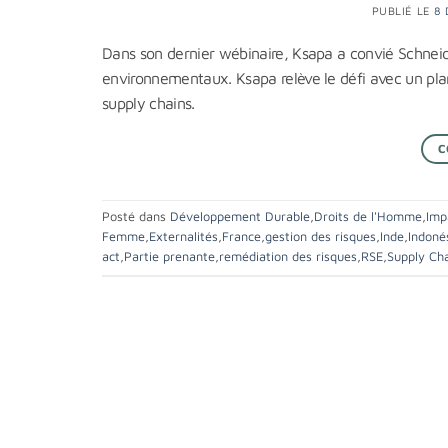
PUBLIÉ LE
8
Dans son dernier wébinaire, Ksapa a convié Schneide
environnementaux. Ksapa relève le défi avec un pl
supply chains.
C
Posté dans
Développement Durable
,
Droits de l'Homme
,
Imp
Femme
,
Externalités
,
France
,
gestion des risques
,
Inde
,
Indoné
act
,
Partie prenante
,
remédiation des risques
,
RSE
,
Supply Ch