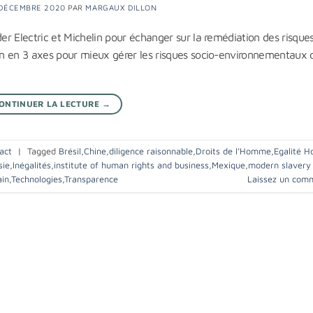
 DÉCEMBRE 2020
PAR
MARGAUX DILLON
r Electric et Michelin pour échanger sur la remédiation des risques
an en 3 axes pour mieux gérer les risques socio-environnementaux 
ONTINUER LA LECTURE
→
act
|
Tagged
Brésil
,
Chine
,
diligence raisonnable
,
Droits de l’Homme
,
Egalité 
sie
,
Inégalités
,
institute of human rights and business
,
Mexique
,
modern slavery
ain
,
Technologies
,
Transparence
Laissez un com