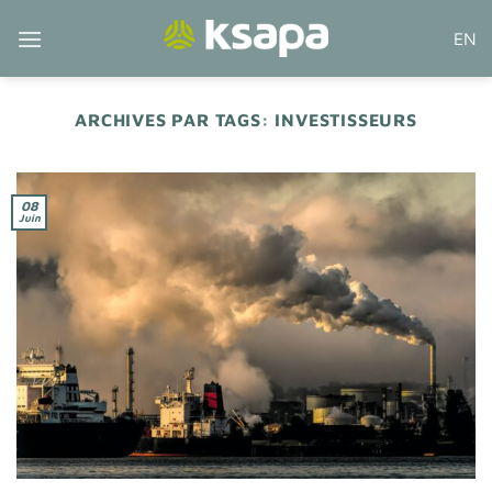
Passer
EN
au
contenu
ARCHIVES PAR TAGS:
INVESTISSEURS
08
Juin