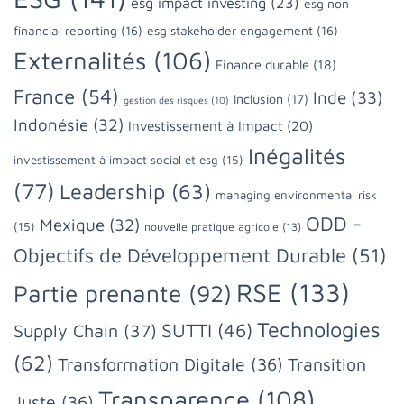
esg impact investing
(23)
esg non
financial reporting
(16)
esg stakeholder engagement
(16)
Externalités
(106)
Finance durable
(18)
France
(54)
Inde
(33)
Inclusion
(17)
gestion des risques
(10)
Indonésie
(32)
Investissement à Impact
(20)
Inégalités
investissement à impact social et esg
(15)
(77)
Leadership
(63)
managing environmental risk
ODD -
Mexique
(32)
(15)
nouvelle pratique agricole
(13)
Objectifs de Développement Durable
(51)
RSE
(133)
Partie prenante
(92)
Technologies
SUTTI
(46)
Supply Chain
(37)
(62)
Transformation Digitale
(36)
Transition
Transparence
(108)
Juste
(36)