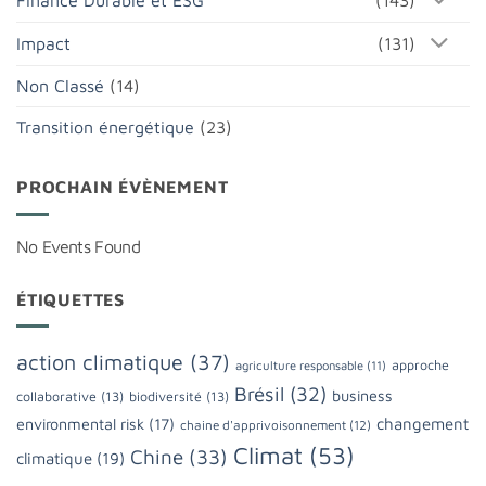
Finance Durable et ESG
(143)
Impact
(131)
Non Classé
(14)
Transition énergétique
(23)
PROCHAIN ÉVÈNEMENT
No Events Found
ÉTIQUETTES
action climatique
(37)
approche
agriculture responsable
(11)
Brésil
(32)
business
collaborative
(13)
biodiversité
(13)
changement
environmental risk
(17)
chaine d'apprivoisonnement
(12)
Climat
(53)
Chine
(33)
climatique
(19)