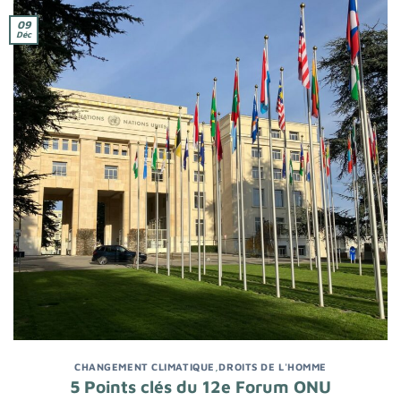
09
Déc
CHANGEMENT CLIMATIQUE
,
DROITS DE L'HOMME
5 Points clés du 12e Forum ONU