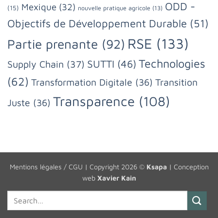
ODD -
Mexique
(32)
(15)
nouvelle pratique agricole
(13)
Objectifs de Développement Durable
(51)
RSE
(133)
Partie prenante
(92)
Technologies
SUTTI
(46)
Supply Chain
(37)
(62)
Transformation Digitale
(36)
Transition
Transparence
(108)
Juste
(36)
Mentions légales / CGU
| Copyright 2026 ©
Ksapa
| Conception
web
Xavier Kain