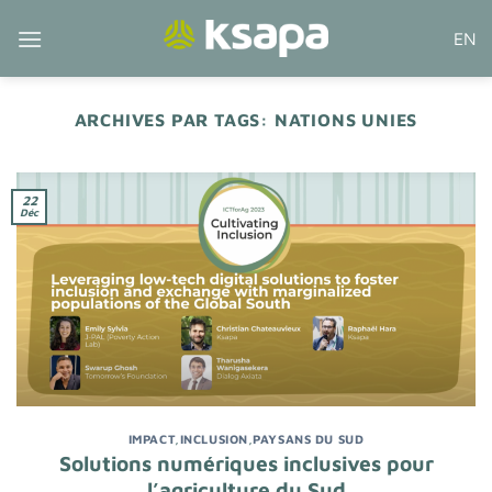
Passer
EN
au
contenu
ARCHIVES PAR TAGS:
NATIONS UNIES
22
Déc
IMPACT
,
INCLUSION
,
PAYSANS DU SUD
Solutions numériques inclusives pour
l’agriculture du Sud