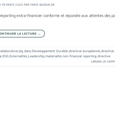
6 FÉVRIER 2020
PAR
FARID BADDACHE
 reporting extra-financier conforme et répondre aux attentes des pa
ONTINUER LA LECTURE
→
ollaborative
,
big data
,
Développement Durable
,
directive européenne
,
directive
e
,
ESG
,
Externalités
,
Leadership
,
matérialité
,
non-financial reporting directive
Laissez un com