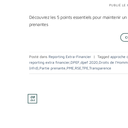
PUBLIÉ LE
Découvrez les 5 points essentiels pour maintenir un
prenantes
C
Posté dans
Reporting Extra-Financier
|
Tagged
approche c
reporting extra financier
,
DPEF
,
dpef 2020
,
Droits de l’Homm
(nfrd)
,
Partie prenante
,
PME
,
RSE
,
TPE
,
Transparence
08
Oct