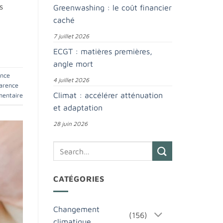
s
Greenwashing : le coût financier
caché
7 juillet 2026
ECGT : matières premières,
angle mort
ance
4 juillet 2026
arence
Climat : accélérer atténuation
mentaire
et adaptation
28 juin 2026
CATÉGORIES
Changement
(156)
climatique