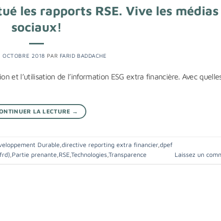
tué les rapports RSE. Vive les médias
sociaux!
8 OCTOBRE 2018
PAR
FARID BADDACHE
 et l’utilisation de l’information ESG extra financière. Avec quelle
ONTINUER LA LECTURE
→
veloppement Durable
,
directive reporting extra financier
,
dpef
frd)
,
Partie prenante
,
RSE
,
Technologies
,
Transparence
Laissez un com