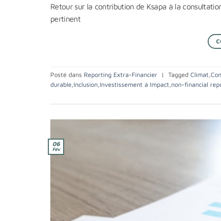
Retour sur la contribution de Ksapa à la consultatio
pertinent
C
Posté dans
Reporting Extra-Financier
|
Tagged
Climat
,
Com
durable
,
Inclusion
,
Investissement à Impact
,
non-financial repo
06
Fév