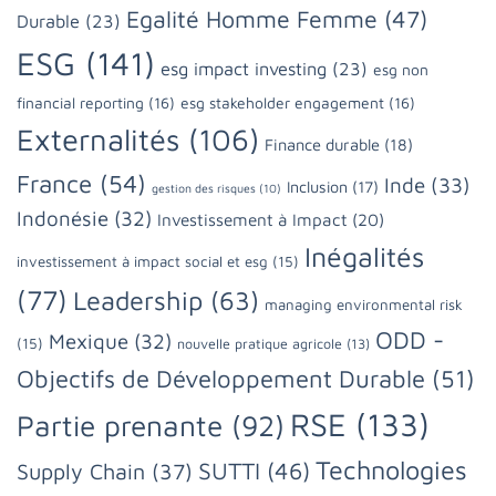
Egalité Homme Femme
(47)
Durable
(23)
ESG
(141)
esg impact investing
(23)
esg non
financial reporting
(16)
esg stakeholder engagement
(16)
Externalités
(106)
Finance durable
(18)
France
(54)
Inde
(33)
Inclusion
(17)
gestion des risques
(10)
Indonésie
(32)
Investissement à Impact
(20)
Inégalités
investissement à impact social et esg
(15)
(77)
Leadership
(63)
managing environmental risk
ODD -
Mexique
(32)
(15)
nouvelle pratique agricole
(13)
Objectifs de Développement Durable
(51)
RSE
(133)
Partie prenante
(92)
Technologies
SUTTI
(46)
Supply Chain
(37)