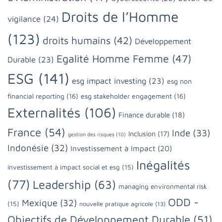
Droits de l’Homme
vigilance
(24)
(123)
droits humains
(42)
Développement
Egalité Homme Femme
(47)
Durable
(23)
ESG
(141)
esg impact investing
(23)
esg non
financial reporting
(16)
esg stakeholder engagement
(16)
Externalités
(106)
Finance durable
(18)
France
(54)
Inde
(33)
Inclusion
(17)
gestion des risques
(10)
Indonésie
(32)
Investissement à Impact
(20)
Inégalités
investissement à impact social et esg
(15)
(77)
Leadership
(63)
managing environmental risk
ODD -
Mexique
(32)
(15)
nouvelle pratique agricole
(13)
Objectifs de Développement Durable
(51)