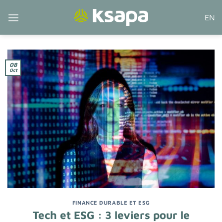
Passer
EN
au
contenu
08
Oct
FINANCE DURABLE ET ESG
Tech et ESG : 3 leviers pour le