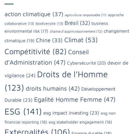
action climatique
(37)
approche
agriculture responsable
(11)
Brésil
(32)
business
collaborative
(13)
biodiversité
(13)
changement
environmental risk
(17)
chaine d'apprivoisonnement
(12)
Climat
(53)
Chine
(33)
climatique
(19)
Compétitivité
(82)
Conseil
d’Administration
(47)
devoir de
Cybersécurité
(20)
Droits de l’Homme
vigilance
(24)
(123)
droits humains
(42)
Développement
Egalité Homme Femme
(47)
Durable
(23)
ESG
(141)
esg impact investing
(23)
esg non
financial reporting
(16)
esg stakeholder engagement
(16)
Externalités
(106)
Finance durable
(18)