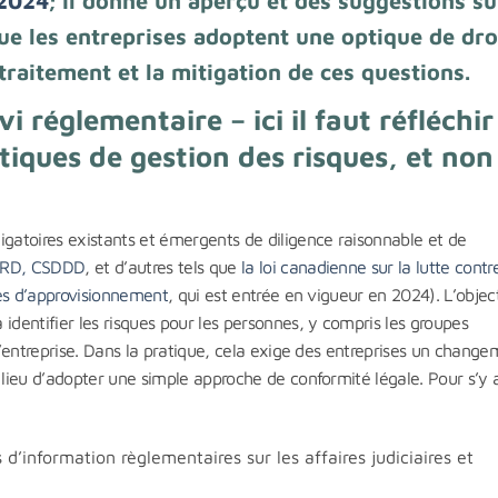
 2024
; il donne un aperçu et des suggestions su
e les entreprises adoptent une optique de dro
raitement et la mitigation de ces questions.
i réglementaire – ici il faut réfléchir
iques de gestion des risques, et non
igatoires existants et émergents de diligence raisonnable et de
FRD, CSDDD
, et d’autres tels que
la loi canadienne sur la lutte contr
înes d’approvisionnement
, qui est entrée en vigueur en 2024). L’objec
identifier les risques pour les personnes, y compris les groupes
 l’entreprise. Dans la pratique, cela exige des entreprises un chang
 lieu d’adopter une simple approche de conformité légale. Pour s’y a
 d’information règlementaires sur les affaires judiciaires et