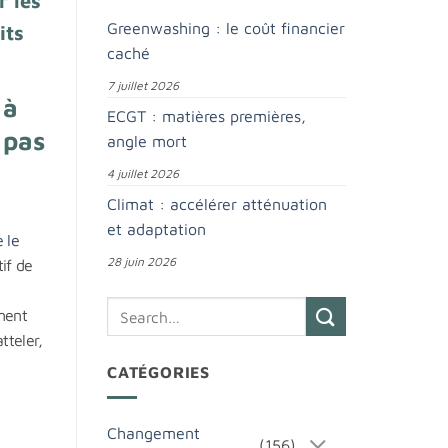
r les
Greenwashing : le coût financier
its
caché
7 juillet 2026
 à
ECGT : matières premières,
 pas
angle mort
4 juillet 2026
Climat : accélérer atténuation
et adaptation
e le
28 juin 2026
tif de
ement
tteler,
CATÉGORIES
Changement
(156)