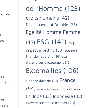
de l’Homme
(123)
 et de
droits humains
(42)
Développement Durable
(23)
Egalité Homme Femme
rise.
ESG
(141)
les
(47)
esg
impact investing
(23)
esg non
financial reporting
(16)
esg
stakeholder engagement
(16)
Externalités
(106)
ller au-
France
Finance durable
(18)
ur les
(54)
Inclusion
gestion des risques
(10)
Inde
(33)
Indonésie
(32)
(17)
 en
Investissement à Impact
(20)
e ces