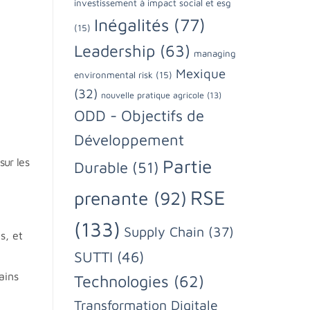
investissement à impact social et esg
Inégalités
(77)
(15)
Leadership
(63)
managing
Mexique
environmental risk
(15)
(32)
nouvelle pratique agricole
(13)
ODD - Objectifs de
Développement
sur les
Partie
Durable
(51)
RSE
prenante
(92)
(133)
Supply Chain
(37)
s, et
SUTTI
(46)
ains
Technologies
(62)
Transformation Digitale