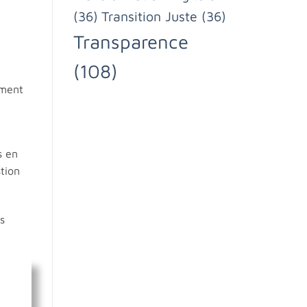
(36)
Transition Juste
(36)
Transparence
(108)
ement
s en
stion
s