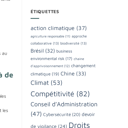
ÉTIQUETTES
action climatique
(37)
approche
agriculture responsable
(11)
collaborative
(13)
biodiversité
(13)
Brésil
(32)
business
s au
environmental risk
(17)
chaine
changement
d'apprivoisonnement
(12)
à de
Chine
(33)
climatique
(19)
Climat
(53)
Compétitivité
(82)
bles
Conseil d’Administration
t les
(47)
devoir
Cybersécurité
(20)
Droits
de vigilance
(24)