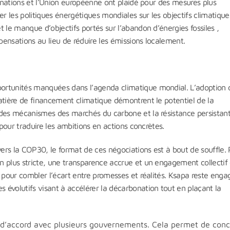
s nations et l’Union européenne ont plaidé pour des mesures plus
r les politiques énergétiques mondiales sur les objectifs climatique
 le manque d’objectifs portés sur l’abandon d’énergies fossiles ,
ensations au lieu de réduire les émissions localement.
ortunités manquées dans l’agenda climatique mondial. L’adoption 
atière de financement climatique démontrent le potentiel de la
 des mécanismes des marchés du carbone et la résistance persistant
 pour traduire les ambitions en actions concrètes.
rs la COP30, le format de ces négociations est à bout de souffle. 
n plus stricte, une transparence accrue et un engagement collectif
s pour combler l’écart entre promesses et réalités. Ksapa reste enga
évolutifs visant à accélérer la décarbonation tout en plaçant la
e d’accord avec plusieurs gouvernements. Cela permet de conc