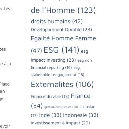
de l’Homme
(123)
s. Les
droits humains
(42)
Développement Durable
(23)
Egalité Homme Femme
ESG
(141)
des
(47)
esg
impact investing
(23)
esg non
e à la
financial reporting
(16)
esg
stakeholder engagement
(16)
Externalités
(106)
Place
 en
France
Finance durable
(18)
gé
(54)
Inclusion
gestion des risques
(10)
Inde
(33)
Indonésie
(32)
(17)
Investissement à Impact
(20)
evoir