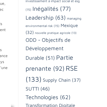
investissement à impact social et esg
que,
Inégalités
(77)
vec
(15)
Leadership
(63)
managing
ls
Mexique
environmental risk
(15)
ment
(32)
nouvelle pratique agricole
(13)
ODD - Objectifs de
Développement
s
nance
Partie
Durable
(51)
ays
RSE
prenante
(92)
d’une
(133)
Supply Chain
(37)
SUTTI
(46)
Technologies
(62)
Transformation Digitale