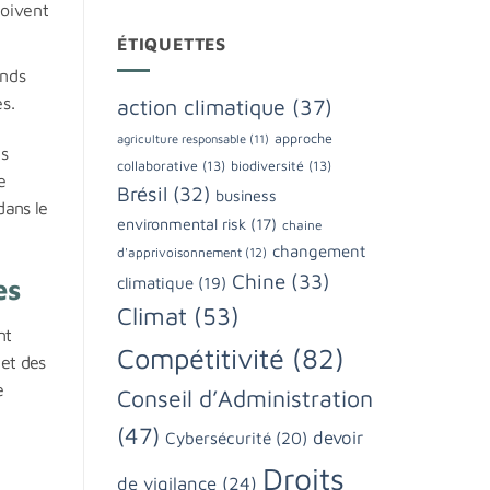
doivent
ÉTIQUETTES
onds
s.
action climatique
(37)
approche
agriculture responsable
(11)
ns
collaborative
(13)
biodiversité
(13)
e
Brésil
(32)
business
dans le
environmental risk
(17)
chaine
changement
d'apprivoisonnement
(12)
Chine
(33)
es
climatique
(19)
Climat
(53)
nt
Compétitivité
(82)
 et des
e
Conseil d’Administration
(47)
devoir
Cybersécurité
(20)
Droits
de vigilance
(24)