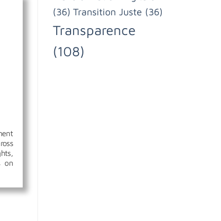
(36)
Transition Juste
(36)
Transparence
(108)
ment
ross
hts,
s on