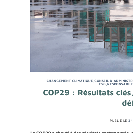
CHANGEMENT CLIMATIQUE
,
CONSEIL D'ADMINIST
ESG
,
RESPONSABILI
COP29 : Résultats clés
dé
PUBLIÉ LE
24
La COP29 a abouti à des résultats controversés, 