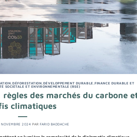
RATION
,
DÉFORESTATION
,
DÉVELOPPEMENT DURABLE
,
FINANCE DURABLE ET
TÉ SOCIÉTALE ET ENVIRONNEMENTALE (RSE)
, règles des marchés du carbone e
fis climatiques
 NOVEMBRE 2024
PAR
FARID BADDACHE
mettant en lumière la complexité de la diplomatie climatique