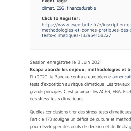
Event Tags:
climat
,
ESG
,
financedurable
Click to Register:
https://www.eventbrite.fr/e/inscription-e
methodologies-et-bonnes-pratiques-des-s
tests-climatiques-132964108227
Session enregistrée le 8 Juin 2021
Ksapa aborde les enjeux, méthodologies et 
Fin 2020, la Banque centrale européenne
annonçai
tests d’exposition au risque climatique. Les travau
grands principes. C’est pourquoi les ACPR, EBA, E
des stress-tests climatiques.
Quelles conclusions tirer des stress-tests climatiqu
l’article 173 souligne un déficit de culture et méth
pour développer des outils de décision et de fléch