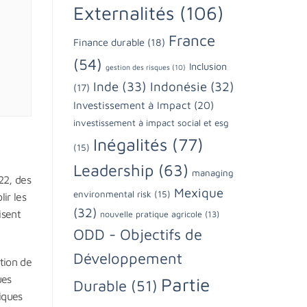
Externalités
(106)
France
Finance durable
(18)
(54)
Inclusion
gestion des risques
(10)
Inde
(33)
Indonésie
(32)
(17)
Investissement à Impact
(20)
investissement à impact social et esg
Inégalités
(77)
(15)
Leadership
(63)
managing
22, des
Mexique
environmental risk
(15)
ir les
(32)
isent
nouvelle pratique agricole
(13)
ODD - Objectifs de
Développement
ation de
ues
Partie
Durable
(51)
iques