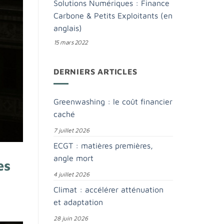
Solutions Numériques : Finance
Carbone & Petits Exploitants (en
anglais)
15 mars 2022
DERNIERS ARTICLES
Greenwashing : le coût financier
caché
7 juillet 2026
ECGT : matières premières,
angle mort
es
4 juillet 2026
Climat : accélérer atténuation
et adaptation
28 juin 2026