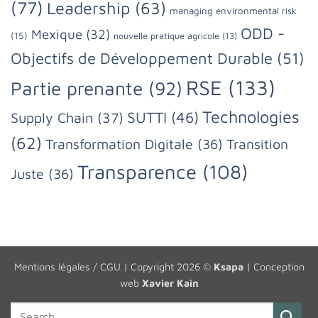
(77)
Leadership
(63)
managing environmental risk
ODD -
Mexique
(32)
(15)
nouvelle pratique agricole
(13)
Objectifs de Développement Durable
(51)
RSE
(133)
Partie prenante
(92)
Technologies
SUTTI
(46)
Supply Chain
(37)
(62)
Transformation Digitale
(36)
Transition
Transparence
(108)
Juste
(36)
Mentions légales / CGU
| Copyright 2026 ©
Ksapa
| Conception
web
Xavier Kain